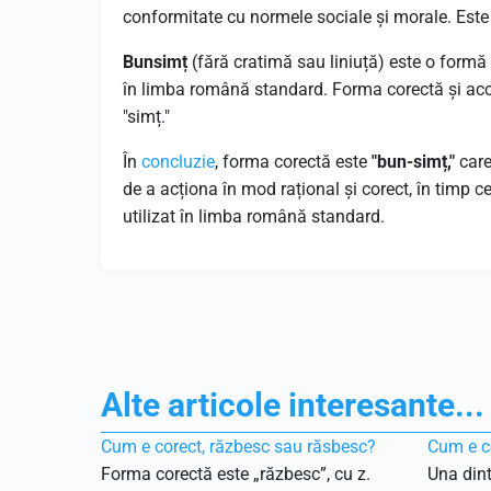
conformitate cu normele sociale și morale. Este
Bunsimț
(fără cratimă sau liniuță) este o formă
în limba română standard. Forma corectă și ac
"simț."
În
concluzie
, forma corectă este
"bun-simț,"
care
de a acționa în mod rațional și corect, în timp c
utilizat în limba română standard.
Alte articole interesante...
Cum e corect, răzbesc sau răsbesc?
Cum e co
Forma corectă este „răzbesc”, cu z.
Una dint