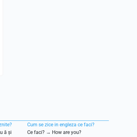
znite?
Cum se zice in engleza ce faci?
u ă și
Ce faci? → How are you?