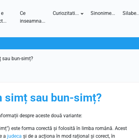
 e
Ce
Curiozitati...
Sinonime...
Silabe..
t...
inseamna...
ț sau bun-simț?
n simț sau bun-simț?
nformații despre aceste două variante:
"simț") este forma corectă și folosită în limba română. Acest
de a
judeca
și de a acționa în mod rațional și corect, în