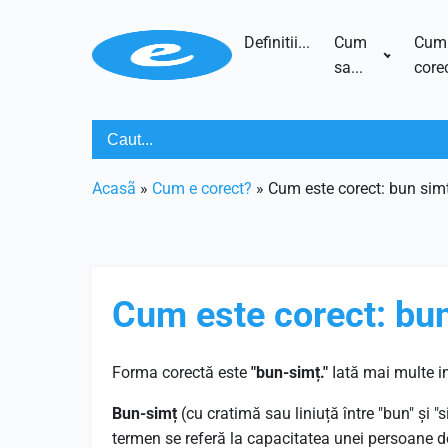
Definitii...
Cum
Cum
sa...
corec
Acasã
»
Cum e corect?
»
Cum este corect: bun sim
Cum este corect: bu
Forma corectă este
"bun-simț."
Iată mai multe i
Bun-simț
(cu cratimă sau liniuță între "bun" și 
termen se referă la capacitatea unei persoane 