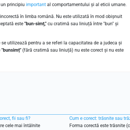
 un principiu
important
al comportamentului și al eticii umane.
 incorectă în limba română. Nu este utilizată în mod obișnuit
ceptată este
"bun-simț,"
cu cratimă sau liniuță între "bun" și
 se utilizează pentru a se referi la capacitatea de a judeca și
e
"bunsimț"
(fără cratimă sau liniuță) nu este corect și nu este
rect, fii sau fi?
Cum e corect: trăsnite sau tră
re cele mai întâlnite
Forma corectă este trăsnite (c