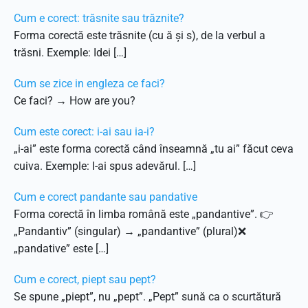
Cum e corect: trăsnite sau trăznite?
Forma corectă este trăsnite (cu ă și s), de la verbul a
trăsni. Exemple: Idei […]
Cum se zice in engleza ce faci?
Ce faci? → How are you?
Cum este corect: i-ai sau ia-i?
„i-ai” este forma corectă când înseamnă „tu ai” făcut ceva
cuiva. Exemple: I-ai spus adevărul. […]
Cum e corect pandante sau pandative
Forma corectă în limba română este „pandantive”. 👉
„Pandantiv” (singular) → „pandantive” (plural)❌
„pandative” este […]
Cum e corect, piept sau pept?
Se spune „piept”, nu „pept”. „Pept” sună ca o scurtătură