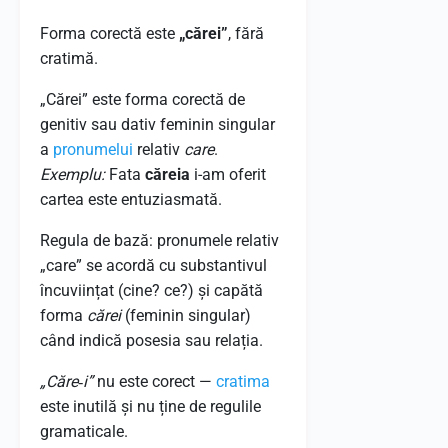
Forma corectă este
„cărei”
, fără
cratimă.
„Cărei” este forma corectă de
genitiv sau dativ feminin singular
a
pronumelui
relativ
care
.
Exemplu:
Fata
căreia
i-am oferit
cartea este entuziasmată.
Regula de bază: pronumele relativ
„care” se acordă cu substantivul
încuviințat (cine? ce?) și capătă
forma
cărei
(feminin singular)
când indică posesia sau relația.
„Căre‑i”
nu este corect —
cratima
este inutilă și nu ține de regulile
gramaticale.