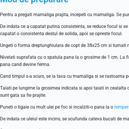
Pentru a pregati mamaliga prajita, incepeti cu mamaliga. Se pune
De indata ce a capatat putina consistenta, se reduce focul si 
capatat o consistenta destul de solida, apoi se opreste focul.
Ungeti o forma dreptunghiulara de copt de 38x25 cm si turnati m
Nivelati suprafata cu o spatula pana la o grosime de 1 cm. La f
pana cand devine ferma.
Cand timpul s-a scurs, se ia tava cu mamaliga si se rastoarna p
Taiati pe lungime la grosimea indicata si apoi taiati in cealalta 
sunt gata sa fie prajite.
Puneti o tigaie cu mult ulei pe foc si incalziti-o pana la o
temper
De indata ce uleiul este incins, se scufunda cateva bucati de 