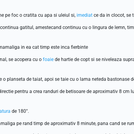
 pe foc o cratita cu apa si uleiul si,
imediat
ce da in clocot, se
se continua gatitul, amestecand continuu cu o lingura de lemn, 
amaliga in ea cat timp este inca fierbinte
inal, se acopera cu o
foaie
de hartie de copt si se niveleaza suprafa
e o planseta de taiat, apoi se taie cu o lama neteda bastonase 
directie pentru a crea randuri de betisoare de aproximativ 8 cm lun
atura
de 180°.
mamaliga pe rand timp de aproximativ 8 minute, pana cand se ru