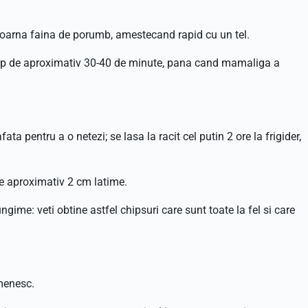
 toarna faina de porumb, amestecand rapid cu un tel.
timp de aproximativ 30-40 de minute, pana cand mamaliga a
ta pentru a o netezi; se lasa la racit cel putin 2 ore la frigider,
de aproximativ 2 cm latime.
gime: veti obtine astfel chipsuri care sunt toate la fel si care
menesc.