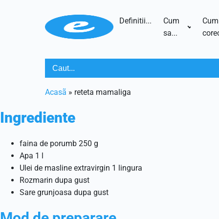
Definitii...
Cum
Cum
sa...
corec
Acasã
»
reteta mamaliga
Ingrediente
faina de porumb 250 g
Apa 1 l
Ulei de masline extravirgin 1 lingura
Rozmarin dupa gust
Sare grunjoasa dupa gust
Mod de preparare