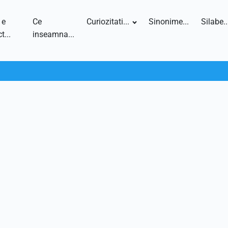
 e
Ce
Curiozitati...
Sinonime...
Silabe..
t...
inseamna...