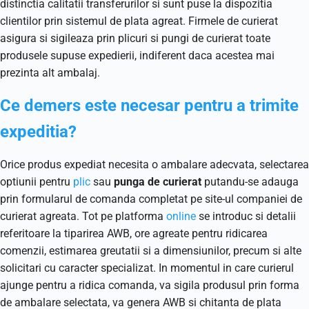
distinctia calitatii transferurilor si sunt puse la dispozitia
clientilor prin sistemul de plata agreat. Firmele de curierat
asigura si sigileaza prin plicuri si pungi de curierat toate
produsele supuse expedierii, indiferent daca acestea mai
prezinta alt ambalaj.
Ce demers este necesar pentru a trimite
expeditia?
Orice produs expediat necesita o ambalare adecvata, selectarea
optiunii pentru
plic
sau
punga de curierat
putandu-se adauga
prin formularul de comanda completat pe site-ul companiei de
curierat agreata. Tot pe platforma
online
se introduc si detalii
referitoare la tiparirea AWB, ore agreate pentru ridicarea
comenzii, estimarea greutatii si a dimensiunilor, precum si alte
solicitari cu caracter specializat. In momentul in care curierul
ajunge pentru a ridica comanda, va sigila produsul prin forma
de ambalare selectata, va genera AWB si chitanta de plata