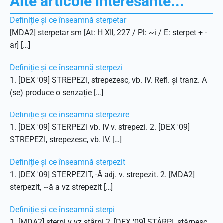
Alte articole interesante...
Definiție și ce înseamnă sterpetar
[MDA2] sterpetar sm [At: H XII, 227 / Pl: ~i / E: sterpet + -
ar] […]
Definiție și ce înseamnă sterpezi
1. [DEX '09] STREPEZI, strepezesc, vb. IV. Refl. și tranz. A
(se) produce o senzație […]
Definiție și ce înseamnă sterpezire
1. [DEX '09] STERPEZI vb. IV v. strepezi. 2. [DEX '09]
STREPEZI, strepezesc, vb. IV. […]
Definiție și ce înseamnă sterpezit
1. [DEX '09] STERPEZIT, -Ă adj. v. strepezit. 2. [MDA2]
sterpezit, ~ă a vz strepezit […]
Definiție și ce înseamnă sterpi
1. [MDA2] sterpi v vz stârpi 2. [DEX '09] STÂRPI, stârpesc,