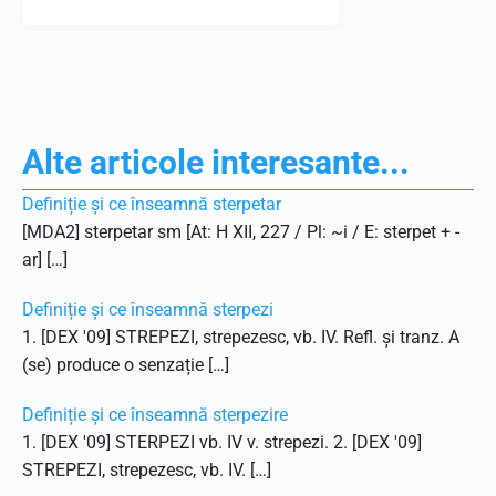
Alte articole interesante...
Definiție și ce înseamnă sterpetar
[MDA2] sterpetar sm [At: H XII, 227 / Pl: ~i / E: sterpet + -
ar] […]
Definiție și ce înseamnă sterpezi
1. [DEX '09] STREPEZI, strepezesc, vb. IV. Refl. și tranz. A
(se) produce o senzație […]
Definiție și ce înseamnă sterpezire
1. [DEX '09] STERPEZI vb. IV v. strepezi. 2. [DEX '09]
STREPEZI, strepezesc, vb. IV. […]