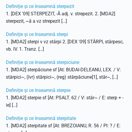
Definiție și ce înseamnă sterpezit
1. [DEX '09] STERPEZIT, -Ă adj. v. strepezit. 2. [MDA2]
sterpezit, ~ă a vz strepezit […]
Definiție și ce înseamnă sterpi
1. [MDA2] sterpi v vz stârpi 2. [DEX '09] STÂRPI, stârpesc,
vb. IV. 1. Tranz. […]
Definiție și ce înseamnă sterpiciune
1. [MDA2] sterpăciune sf [At: BUDAI-DELEANU, LEX. / V:
stârpici~, (îvr) stărpici~, (reg) stărpăciune[1], stăr~, […]
Definiție și ce înseamnă sterpie
1. [MDA2] sterpie sf [At: PSALT. 62 / V: stâr~ / E: sterp + -
ie] […]
Definiție și ce înseamnă sterpitate
1. [MDA2] sterpitate sf [At: BREZOIANU, R. 56 / Pl: ? / E: