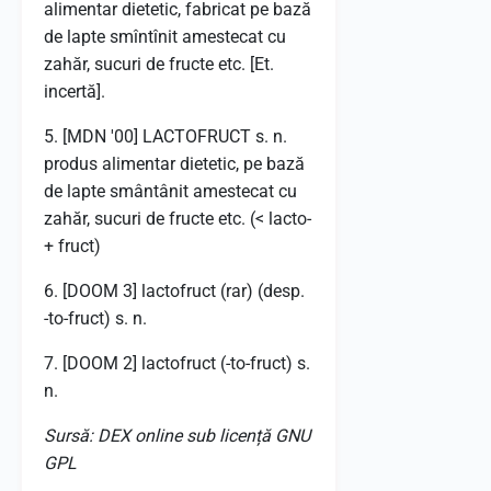
alimentar dietetic, fabricat pe bază
de lapte smîntînit amestecat cu
zahăr, sucuri de fructe etc. [Et.
incertă].
5. [MDN '00] LACTOFRUCT s. n.
produs alimentar dietetic, pe bază
de lapte smântânit amestecat cu
zahăr, sucuri de fructe etc. (< lacto-
+ fruct)
6. [DOOM 3] lactofruct (rar) (desp.
-to-fruct) s. n.
7. [DOOM 2] lactofruct (-to-fruct) s.
n.
Sursă: DEX online sub licență GNU
GPL