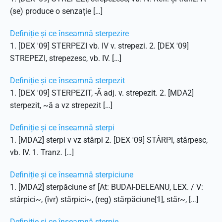
(se) produce o senzație […]
Definiție și ce înseamnă sterpezire
1. [DEX '09] STERPEZI vb. IV v. strepezi. 2. [DEX '09]
STREPEZI, strepezesc, vb. IV. […]
Definiție și ce înseamnă sterpezit
1. [DEX '09] STERPEZIT, -Ă adj. v. strepezit. 2. [MDA2]
sterpezit, ~ă a vz strepezit […]
Definiție și ce înseamnă sterpi
1. [MDA2] sterpi v vz stârpi 2. [DEX '09] STÂRPI, stârpesc,
vb. IV. 1. Tranz. […]
Definiție și ce înseamnă sterpiciune
1. [MDA2] sterpăciune sf [At: BUDAI-DELEANU, LEX. / V:
stârpici~, (îvr) stărpici~, (reg) stărpăciune[1], stăr~, […]
Definiție și ce înseamnă sterpie