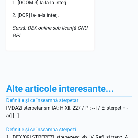
1. [DOOM 3] la-la-la interj.
2. [DOR] la-la-la interj.
Sursă: DEX online sub licență GNU
GPL
Alte articole interesante...
Definiție și ce înseamnă sterpetar
[MDA2] sterpetar sm [At: H XII, 227 / Pl: ~i / E: sterpet + -
ar] […]
Definiție și ce înseamnă sterpezi
1. [DEX '09] STREPEZI, strepezesc, vb. IV. Refl. și tranz. A