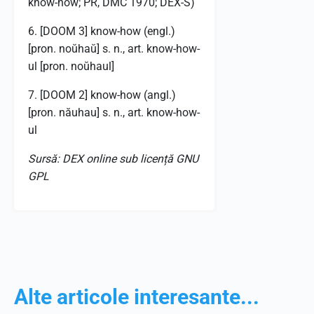
know-how; PR, DMC 1970; DEX-S)
6. [DOOM 3] know-how (engl.)
[pron. noŭhaŭ] s. n., art. know-how-
ul [pron. noŭhaul]
7. [DOOM 2] know-how (angl.)
[pron. năuhau] s. n., art. know-how-
ul
Sursă: DEX online sub licență GNU
GPL
Alte articole interesante...