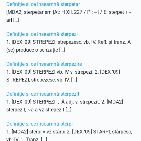
Definiție și ce înseamnă sterpetar
[MDA2] sterpetar sm [At: H XII, 227 / Pl: ~i / E: sterpet + -
ar] […]
Definiție și ce înseamnă sterpezi
1. [DEX '09] STREPEZI, strepezesc, vb. IV. Refl. și tranz. A
(se) produce o senzație […]
Definiție și ce înseamnă sterpezire
1. [DEX '09] STERPEZI vb. IV v. strepezi. 2. [DEX '09]
STREPEZI, strepezesc, vb. IV. […]
Definiție și ce înseamnă sterpezit
1. [DEX '09] STERPEZIT, -Ă adj. v. strepezit. 2. [MDA2]
sterpezit, ~ă a vz strepezit […]
Definiție și ce înseamnă sterpi
1. [MDA2] sterpi v vz stârpi 2. [DEX '09] STÂRPI, stârpesc,
vb. IV. 1. Tranz. […]