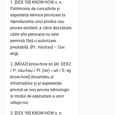
1. [DEX '09] KNOW-HOW s. n.
Patrimoniu de cunoștințe și
experiențe tehnice privitoare la
reproducerea unui produs sau
proces existent, a căror dezvăluire
către alte persoane nu este
permisă fără o autorizare
prealabilă. [Pr.: năuhau] – Cuv.
engl.
2. [MDA2] know-how sn [At: DEX2
/ P: nău-hau / Pl: (rar) ~uri / E: eg
know-how] Ansamblu al
informațiilor și al experienței
privind un nou proces tehnologic
și modul de exploatare a unor
utilaje noi.
3. [DEX '98] KNOW-HOW s. n.