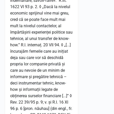
îndemânare, savoir-faire».” R.lit.
1622 VI 93 p. 2. ◊ „Dacă la nivelul
economic sprijinul vine mai greu,
cred că se poate face mult mai
mult la nivelul contactelor, al
împărtășirii experienței politice sau
tehnice, al unui transfer de know-
how.” R.l. internaț. 20 VII 94. ◊ „[...]
încurajăm femeile care au inițiat
deja sau care vor să deschidă
propria lor companie privată și
care au nevoie de un minim de
informare și pregătire tehnică –
deci instrumentar tehnic, know-
how și informații legate de
obținerea surselor financiare [...]” ◊
Rev. 22 39/95 p. 9; v. și R.l. 16 XI
96 p. 6 [pron. năuhau] (din engl., fr.