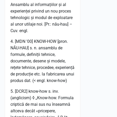
Ansamblu al informațiilor și al
experienței privind un nou proces
tehnologic și modul de exploatare
al unor utilaje noi. [Pr.: nău-hau] –
Cuv. engl.
4. [MDN '00] KNOW-HOW [pron.
NĂU-HAU] s. n. ansamblu de
formule, definiții tehnice,
documente, desene și modele,
rețete tehnice, procedee, experiență
de producție etc. la fabricarea unui
produs dat. (< engl. know-how)
5. [DCR2] know-how s. inv.
(anglicism) ◊ „Know-how. Formula
criptică de mai sus nu înseamnă
altceva decât «pricepere,