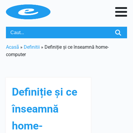
Acasã
»
Definitii
»
Definiție și ce înseamnă home-
computer
Definiție și ce
înseamnă
home-