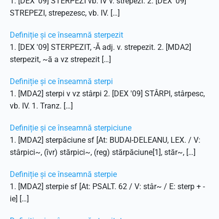
1. [DEX '09] STERPEZI vb. IV v. strepezi. 2. [DEX '09]
STREPEZI, strepezesc, vb. IV. […]
Definiție și ce înseamnă sterpezit
1. [DEX '09] STERPEZIT, -Ă adj. v. strepezit. 2. [MDA2]
sterpezit, ~ă a vz strepezit […]
Definiție și ce înseamnă sterpi
1. [MDA2] sterpi v vz stârpi 2. [DEX '09] STÂRPI, stârpesc,
vb. IV. 1. Tranz. […]
Definiție și ce înseamnă sterpiciune
1. [MDA2] sterpăciune sf [At: BUDAI-DELEANU, LEX. / V:
stârpici~, (îvr) stărpici~, (reg) stărpăciune[1], stăr~, […]
Definiție și ce înseamnă sterpie
1. [MDA2] sterpie sf [At: PSALT. 62 / V: stâr~ / E: sterp + -
ie] […]