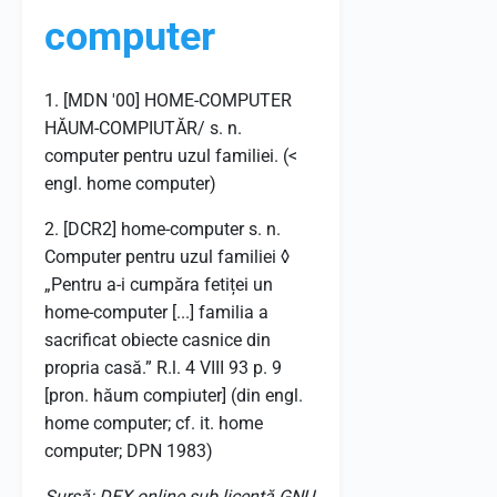
computer
1. [MDN '00] HOME-COMPUTER
HĂUM-COMPIUTĂR/ s. n.
computer pentru uzul familiei. (<
engl. home computer)
2. [DCR2] home-computer s. n.
Computer pentru uzul familiei ◊
„Pentru a-i cumpăra fetiței un
home-computer [...] familia a
sacrificat obiecte casnice din
propria casă.” R.l. 4 VIII 93 p. 9
[pron. hăum compiuter] (din engl.
home computer; cf. it. home
computer; DPN 1983)
Sursă: DEX online sub licență GNU