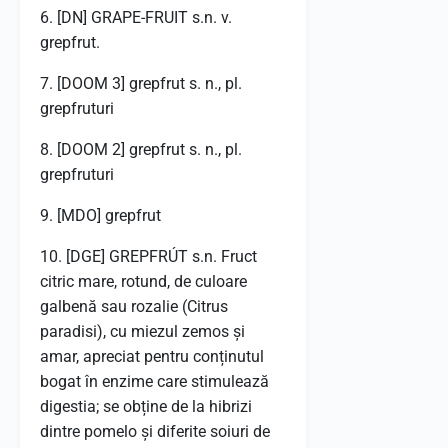
6. [DN] GRAPE-FRUIT s.n. v.
grepfrut.
7. [DOOM 3] grepfrut s. n., pl.
grepfruturi
8. [DOOM 2] grepfrut s. n., pl.
grepfruturi
9. [MDO] grepfrut
10. [DGE] GREPFRÚT s.n. Fruct
citric mare, rotund, de culoare
galbenă sau rozalie (Citrus
paradisi), cu miezul zemos și
amar, apreciat pentru conținutul
bogat în enzime care stimulează
digestia; se obține de la hibrizi
dintre pomelo și diferite soiuri de