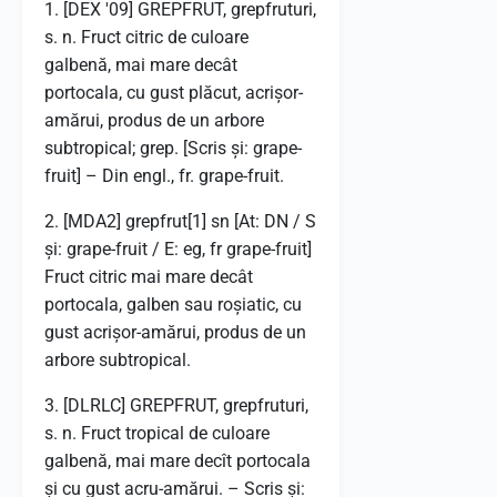
1. [DEX '09] GREPFRUT, grepfruturi,
s. n. Fruct citric de culoare
galbenă, mai mare decât
portocala, cu gust plăcut, acrișor-
amărui, produs de un arbore
subtropical; grep. [Scris și: grape-
fruit] – Din engl., fr. grape-fruit.
2. [MDA2] grepfrut[1] sn [At: DN / S
și: grape-fruit / E: eg, fr grape-fruit]
Fruct citric mai mare decât
portocala, galben sau roșiatic, cu
gust acrișor-amărui, produs de un
arbore subtropical.
3. [DLRLC] GREPFRUT, grepfruturi,
s. n. Fruct tropical de culoare
galbenă, mai mare decît portocala
și cu gust acru-amărui. – Scris și: