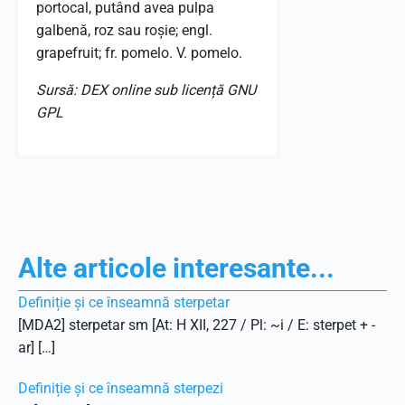
portocal, putând avea pulpa
galbenă, roz sau roșie; engl.
grapefruit; fr. pomelo. V. pomelo.
Sursă: DEX online sub licență GNU
GPL
Alte articole interesante...
Definiție și ce înseamnă sterpetar
[MDA2] sterpetar sm [At: H XII, 227 / Pl: ~i / E: sterpet + -
ar] […]
Definiție și ce înseamnă sterpezi