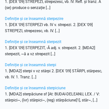
1. [DEX '09] STREPEZI, strepezesc, vb. IV. Refl. și tranz. A
(se) produce o senzație […]
Definiție și ce înseamnă sterpezire
1. [DEX '09] STERPEZI vb. IV v. strepezi. 2. [DEX '09]
STREPEZI, strepezesc, vb. IV. […]
Definiție și ce înseamnă sterpezit
1. [DEX '09] STERPEZIT, -Ă adj. v. strepezit. 2. [MDA2]
sterpezit, ~ă a vz strepezit […]
Definiție și ce înseamnă sterpi
1. [MDA2] sterpi v vz stârpi 2. [DEX '09] STÂRPI, stârpesc,
vb. IV. 1. Tranz. […]
Definiție și ce înseamnă sterpiciune
1. [MDA2] sterpăciune sf [At: BUDAI-DELEANU, LEX. / V:
stârpici~, (îvr) stărpici~, (reg) stărpăciune[1], stăr~, […]