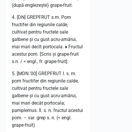
(după englezește) grape-fruit.
4. [DN] GREPFRUT s.m. Pom
fructifer din regiunile calde,
cultivat pentru fructele sale
galbene și cu gust acru-amărui,
mai mari decît portocala. ♦ Fructul
acestui pom. [Scris și grape-fruit
s.n. / < engl., fr. grape-fruit].
5. [MDN '00] GREPFRUT I. s. m.
pom fructifer din regiunile calde,
cultivat pentru fructele sale
galbene și cu gust acru-amărui,
mai mari decât portocala;
pamplemus. II. s. n. fructul acestui
pom. – var. grep s. n. (< engl.
grape-fruit)