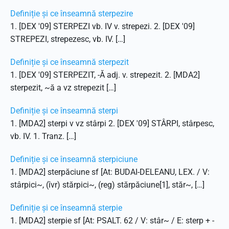
Definiție și ce înseamnă sterpezire
1. [DEX '09] STERPEZI vb. IV v. strepezi. 2. [DEX '09]
STREPEZI, strepezesc, vb. IV. […]
Definiție și ce înseamnă sterpezit
1. [DEX '09] STERPEZIT, -Ă adj. v. strepezit. 2. [MDA2]
sterpezit, ~ă a vz strepezit […]
Definiție și ce înseamnă sterpi
1. [MDA2] sterpi v vz stârpi 2. [DEX '09] STÂRPI, stârpesc,
vb. IV. 1. Tranz. […]
Definiție și ce înseamnă sterpiciune
1. [MDA2] sterpăciune sf [At: BUDAI-DELEANU, LEX. / V:
stârpici~, (îvr) stărpici~, (reg) stărpăciune[1], stăr~, […]
Definiție și ce înseamnă sterpie
1. [MDA2] sterpie sf [At: PSALT. 62 / V: stâr~ / E: sterp + -