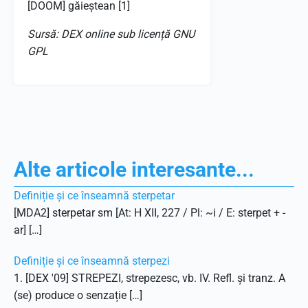
[DOOM] găieștean [1]
Sursă: DEX online sub licență GNU
GPL
Alte articole interesante...
Definiție și ce înseamnă sterpetar
[MDA2] sterpetar sm [At: H XII, 227 / Pl: ~i / E: sterpet + -
ar] […]
Definiție și ce înseamnă sterpezi
1. [DEX '09] STREPEZI, strepezesc, vb. IV. Refl. și tranz. A
(se) produce o senzație […]