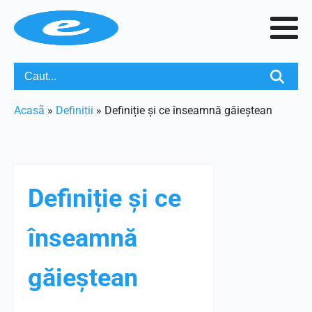
Acasã
»
Definitii
»
Definiție și ce înseamnă găieștean
Definiție și ce
înseamnă
găieștean