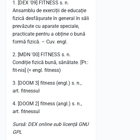
1. [DEX '09] FITNESS s. n.
Ansamblu de exerciții de educație
fizică desfășurate în general în săli
prevăzute cu aparate speciale,
practicate pentru a obține o bună
formă fizică. – Cuv. engl.
2. [MDN '00] FITNESS s. n.
Condiție fizică bună, sănătate. [Pr.:
fit-nis] (< engl. fitness)
3. [DOOM 3] fitness (engl.) s. n.,
art. fitnessul
4. [DOOM 2] fitness (angl.) s. n.,
art. fitnessul
Sursă: DEX online sub licență GNU
GPL