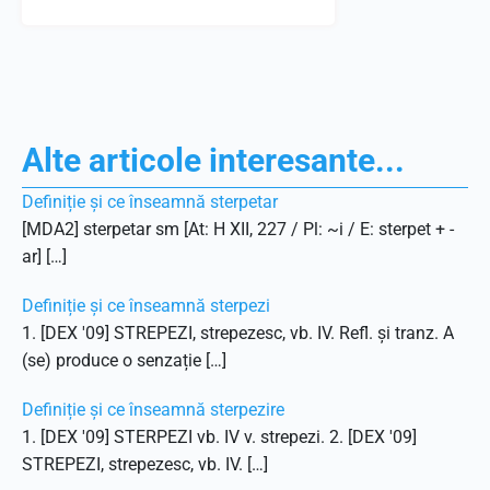
Alte articole interesante...
Definiție și ce înseamnă sterpetar
[MDA2] sterpetar sm [At: H XII, 227 / Pl: ~i / E: sterpet + -
ar] […]
Definiție și ce înseamnă sterpezi
1. [DEX '09] STREPEZI, strepezesc, vb. IV. Refl. și tranz. A
(se) produce o senzație […]
Definiție și ce înseamnă sterpezire
1. [DEX '09] STERPEZI vb. IV v. strepezi. 2. [DEX '09]
STREPEZI, strepezesc, vb. IV. […]