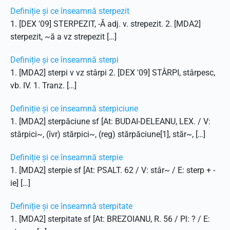
Definiție și ce înseamnă sterpezit
1. [DEX '09] STERPEZIT, -Ă adj. v. strepezit. 2. [MDA2]
sterpezit, ~ă a vz strepezit […]
Definiție și ce înseamnă sterpi
1. [MDA2] sterpi v vz stârpi 2. [DEX '09] STÂRPI, stârpesc,
vb. IV. 1. Tranz. […]
Definiție și ce înseamnă sterpiciune
1. [MDA2] sterpăciune sf [At: BUDAI-DELEANU, LEX. / V:
stârpici~, (îvr) stărpici~, (reg) stărpăciune[1], stăr~, […]
Definiție și ce înseamnă sterpie
1. [MDA2] sterpie sf [At: PSALT. 62 / V: stâr~ / E: sterp + -
ie] […]
Definiție și ce înseamnă sterpitate
1. [MDA2] sterpitate sf [At: BREZOIANU, R. 56 / Pl: ? / E: