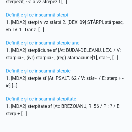
sterpezit, ~ă a vz strepezit […]
Definiție și ce înseamnă sterpi
1. [MDA2] sterpi v vz stârpi 2. [DEX '09] STÂRPI, stârpesc,
vb. IV. 1. Tranz. […]
Definiție și ce înseamnă sterpiciune
1. [MDA2] sterpăciune sf [At: BUDAI-DELEANU, LEX. / V:
stârpici~, (îvr) stărpici~, (reg) stărpăciune[1], stăr~, […]
Definiție și ce înseamnă sterpie
1. [MDA2] sterpie sf [At: PSALT. 62 / V: stâr~ / E: sterp + -
ie] […]
Definiție și ce înseamnă sterpitate
1. [MDA2] sterpitate sf [At: BREZOIANU, R. 56 / Pl: ? / E:
sterp + […]