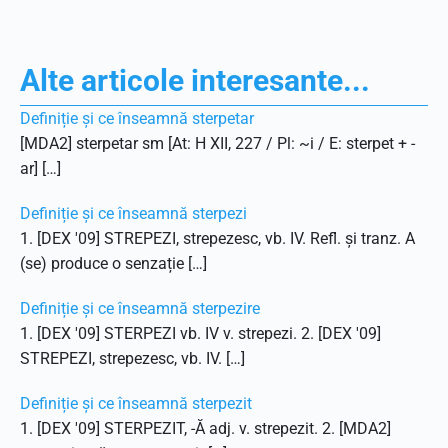
Alte articole interesante...
Definiție și ce înseamnă sterpetar
[MDA2] sterpetar sm [At: H XII, 227 / Pl: ~i / E: sterpet + -
ar] […]
Definiție și ce înseamnă sterpezi
1. [DEX '09] STREPEZI, strepezesc, vb. IV. Refl. și tranz. A
(se) produce o senzație […]
Definiție și ce înseamnă sterpezire
1. [DEX '09] STERPEZI vb. IV v. strepezi. 2. [DEX '09]
STREPEZI, strepezesc, vb. IV. […]
Definiție și ce înseamnă sterpezit
1. [DEX '09] STERPEZIT, -Ă adj. v. strepezit. 2. [MDA2]