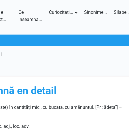
 e
Ce
Curiozitati...
Sinonime...
Silabe..
t...
inseamna...
l
mnă en detail
este) în cantități mici, cu bucata, cu amănuntul. [Pr.: ãdetaĭ] –
. adj., loc. adv.