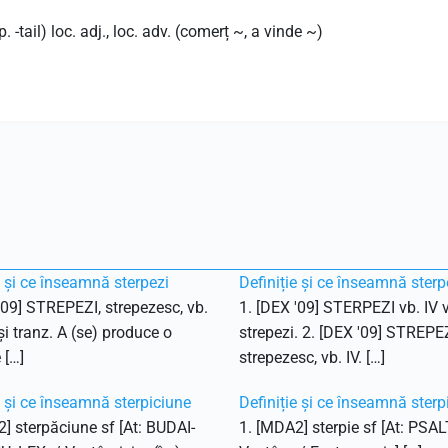
. -tail) loc. adj., loc. adv. (comerț ~, a vinde ~)
e și ce înseamnă sterpezi
Definiție și ce înseamnă sterp
'09] STREPEZI, strepezesc, vb.
1. [DEX '09] STERPEZI vb. IV v
 și tranz. A (se) produce o
strepezi. 2. [DEX '09] STREPEZ
 […]
strepezesc, vb. IV. […]
e și ce înseamnă sterpiciune
Definiție și ce înseamnă sterp
] sterpăciune sf [At: BUDAI-
1. [MDA2] sterpie sf [At: PSAL