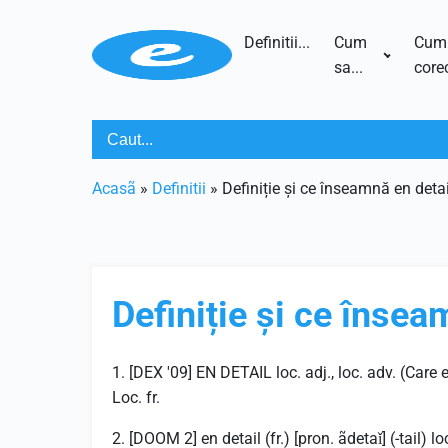
Definitii...
Cum
Cum
sa...
corec
Acasã
»
Definitii
»
Definiție și ce înseamnă en detai
Definiție și ce însea
1. [DEX '09] EN DETAIL loc. adj., loc. adv. (Care 
Loc. fr.
2. [DOOM 2] en detail (fr.) [pron. ãdetaǐ] (-tail) loc