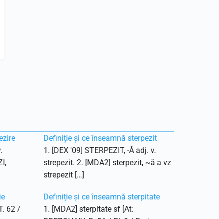
ezire
Definiție și ce înseamnă sterpezit
.
1. [DEX '09] STERPEZIT, -Ă adj. v.
I,
strepezit. 2. [MDA2] sterpezit, ~ă a vz
strepezit […]
ie
Definiție și ce înseamnă sterpitate
T. 62 /
1. [MDA2] sterpitate sf [At: