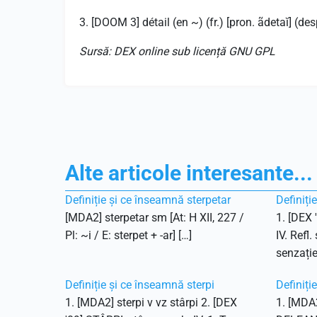
3. [DOOM 3] détail (en ~) (fr.) [pron. ãdetaĭ] (desp
Sursă: DEX online sub licență GNU GPL
Alte articole interesante...
Definiție și ce înseamnă sterpetar
Definiți
[MDA2] sterpetar sm [At: H XII, 227 /
1. [DEX 
Pl: ~i / E: sterpet + -ar] […]
IV. Refl.
senzație
Definiție și ce înseamnă sterpi
Definiți
1. [MDA2] sterpi v vz stârpi 2. [DEX
1. [MDA2