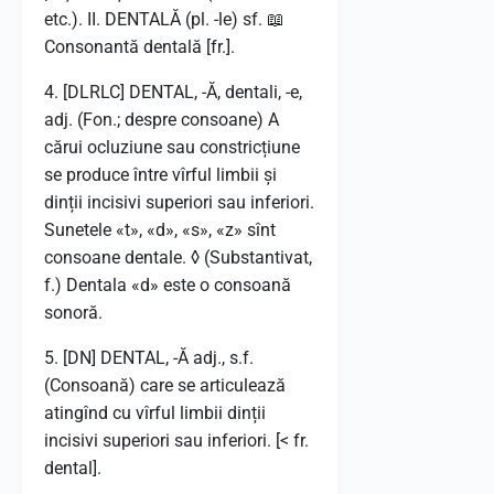
etc.). II. DENTALĂ (pl. -le) sf. 📖
Consonantă dentală [fr.].
4. [DLRLC] DENTAL, -Ă, dentali, -e,
adj. (Fon.; despre consoane) A
cărui ocluziune sau constricțiune
se produce între vîrful limbii și
dinții incisivi superiori sau inferiori.
Sunetele «t», «d», «s», «z» sînt
consoane dentale. ◊ (Substantivat,
f.) Dentala «d» este o consoană
sonoră.
5. [DN] DENTAL, -Ă adj., s.f.
(Consoană) care se articulează
atingînd cu vîrful limbii dinții
incisivi superiori sau inferiori. [< fr.
dental].