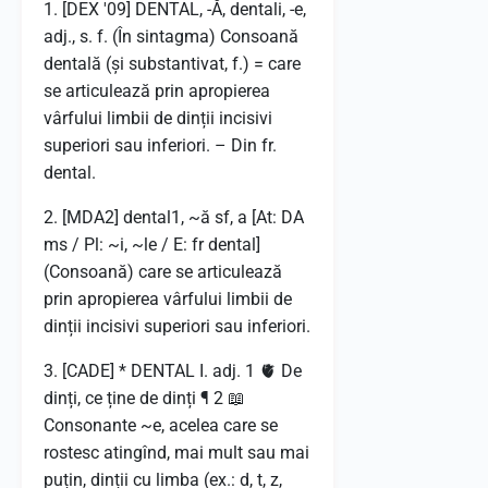
1. [DEX '09] DENTAL, -Ă, dentali, -e,
adj., s. f. (În sintagma) Consoană
dentală (și substantivat, f.) = care
se articulează prin apropierea
vârfului limbii de dinții incisivi
superiori sau inferiori. – Din fr.
dental.
2. [MDA2] dental1, ~ă sf, a [At: DA
ms / Pl: ~i, ~le / E: fr dental]
(Consoană) care se articulează
prin apropierea vârfului limbii de
dinții incisivi superiori sau inferiori.
3. [CADE] * DENTAL I. adj. 1 🫀 De
dinți, ce ține de dinți ¶ 2 📖
Consonante ~e, acelea care se
rostesc atingînd, mai mult sau mai
puțin, dinții cu limba (ex.: d, t, z,