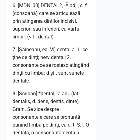
6. [MDN '00] DENTAL2, -Ă adj., s. f.
(consoană) care se articulează
prin atingerea dinților incisivi,
superiori sau inferiori, cu vârful
limbii. (< fr. dental)
7. [Șăineanu, ed. VI] dental a. 1. ce
ține de dinți; nerv dental; 2.
consonante ce se rostesc atingând
dinții cu limba: d și t sunt sunete
dentale.
8. [Scriban] *dentál, -ă adj. (lat.
dentalis, d. dene, dentis, dinte).
Gram. Se zice despre
consonantele care se pronunță
punînd limba pe dințĭ, ca d, t. S.f. O
dentală, o consonantă dentală.