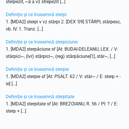
sterpezit, ~ă a vz strepezit […]
Definiție și ce înseamnă sterpi
1. [MDA2] sterpi v vz stârpi 2. [DEX '09] STÂRPI, stârpesc,
vb. IV. 1. Tranz. […]
Definiție și ce înseamnă sterpiciune
1. [MDA2] sterpăciune sf [At: BUDAI-DELEANU, LEX. / V:
stârpici~, (îvr) stărpici~, (reg) stărpăciune[1], stăr~, […]
Definiție și ce înseamnă sterpie
1. [MDA2] sterpie sf [At: PSALT. 62 / V: stâr~ / E: sterp + -
ie] […]
Definiție și ce înseamnă sterpitate
1. [MDA2] sterpitate sf [At: BREZOIANU, R. 56 / Pl: ? / E:
sterp + […]