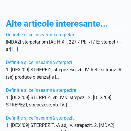
Alte articole interesante...
Definiție și ce înseamnă sterpetar
[MDA2] sterpetar sm [At: H XII, 227 / Pl: ~i / E: sterpet + -
ar] […]
Definiție și ce înseamnă sterpezi
1. [DEX '09] STREPEZI, strepezesc, vb. IV. Refl. și tranz. A
(se) produce o senzație […]
Definiție și ce înseamnă sterpezire
1. [DEX '09] STERPEZI vb. IV v. strepezi. 2. [DEX '09]
STREPEZI, strepezesc, vb. IV. […]
Definiție și ce înseamnă sterpezit
1. [DEX '09] STERPEZIT, -Ă adj. v. strepezit. 2. [MDA2]