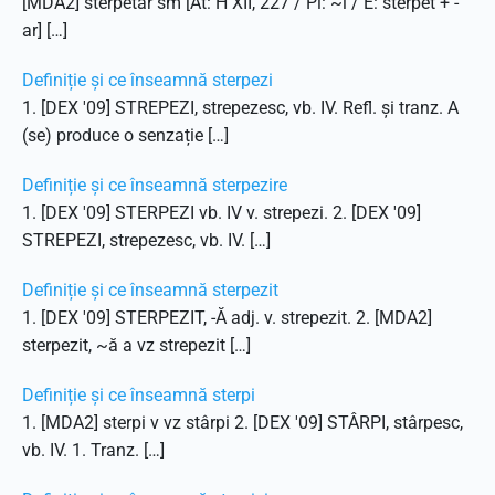
[MDA2] sterpetar sm [At: H XII, 227 / Pl: ~i / E: sterpet + -
ar] […]
Definiție și ce înseamnă sterpezi
1. [DEX '09] STREPEZI, strepezesc, vb. IV. Refl. și tranz. A
(se) produce o senzație […]
Definiție și ce înseamnă sterpezire
1. [DEX '09] STERPEZI vb. IV v. strepezi. 2. [DEX '09]
STREPEZI, strepezesc, vb. IV. […]
Definiție și ce înseamnă sterpezit
1. [DEX '09] STERPEZIT, -Ă adj. v. strepezit. 2. [MDA2]
sterpezit, ~ă a vz strepezit […]
Definiție și ce înseamnă sterpi
1. [MDA2] sterpi v vz stârpi 2. [DEX '09] STÂRPI, stârpesc,
vb. IV. 1. Tranz. […]