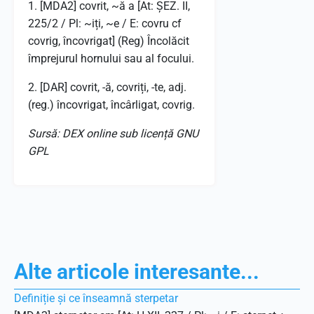
1. [MDA2] covrit, ~ă a [At: ȘEZ. II,
225/2 / Pl: ~iți, ~e / E: covru cf
covrig, încovrigat] (Reg) Încolăcit
împrejurul hornului sau al focului.
2. [DAR] covrit, -ă, covriți, -te, adj.
(reg.) încovrigat, încârligat, covrig.
Sursă: DEX online sub licență GNU
GPL
Alte articole interesante...
Definiție și ce înseamnă sterpetar