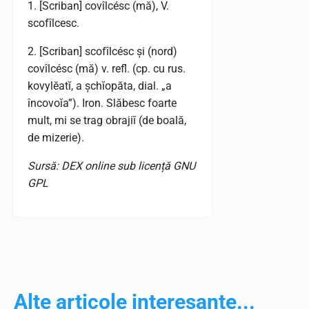
1. [Scriban] covîlcésc (mă), V.
scofîlcesc.
2. [Scriban] scofîlcésc și (nord)
covîlcésc (mă) v. refl. (cp. cu rus.
kovylĕatĭ, a șchĭopăta, dial. „a
încovoĭa”). Iron. Slăbesc foarte
mult, mi se trag obrajiĭ (de boală,
de mizerie).
Sursă: DEX online sub licență GNU
GPL
Alte articole interesante...