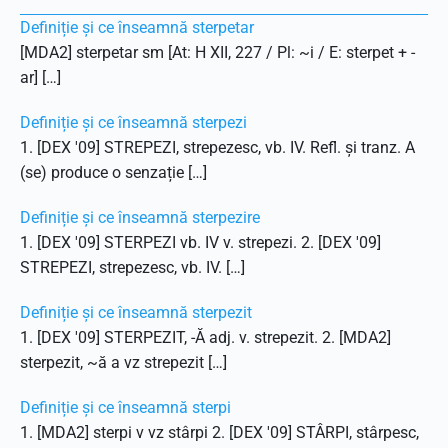
Definiție și ce înseamnă sterpetar
[MDA2] sterpetar sm [At: H XII, 227 / Pl: ~i / E: sterpet + -
ar] […]
Definiție și ce înseamnă sterpezi
1. [DEX '09] STREPEZI, strepezesc, vb. IV. Refl. și tranz. A
(se) produce o senzație […]
Definiție și ce înseamnă sterpezire
1. [DEX '09] STERPEZI vb. IV v. strepezi. 2. [DEX '09]
STREPEZI, strepezesc, vb. IV. […]
Definiție și ce înseamnă sterpezit
1. [DEX '09] STERPEZIT, -Ă adj. v. strepezit. 2. [MDA2]
sterpezit, ~ă a vz strepezit […]
Definiție și ce înseamnă sterpi
1. [MDA2] sterpi v vz stârpi 2. [DEX '09] STÂRPI, stârpesc,