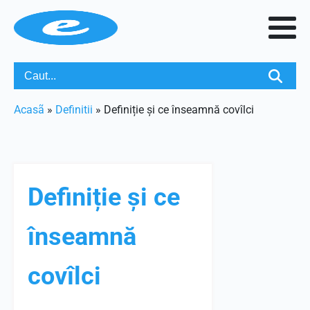
Acasã
»
Definitii
»
Definiție și ce înseamnă covîlci
Definiție și ce
înseamnă
covîlci