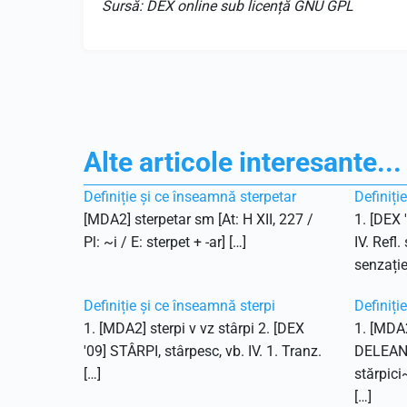
Sursă: DEX online sub licență GNU GPL
Alte articole interesante...
Definiție și ce înseamnă sterpetar
Definiți
[MDA2] sterpetar sm [At: H XII, 227 /
1. [DEX 
Pl: ~i / E: sterpet + -ar] […]
IV. Refl.
senzație
Definiție și ce înseamnă sterpi
Definiți
1. [MDA2] sterpi v vz stârpi 2. [DEX
1. [MDA2
'09] STÂRPI, stârpesc, vb. IV. 1. Tranz.
DELEANU,
[…]
stărpici
[…]