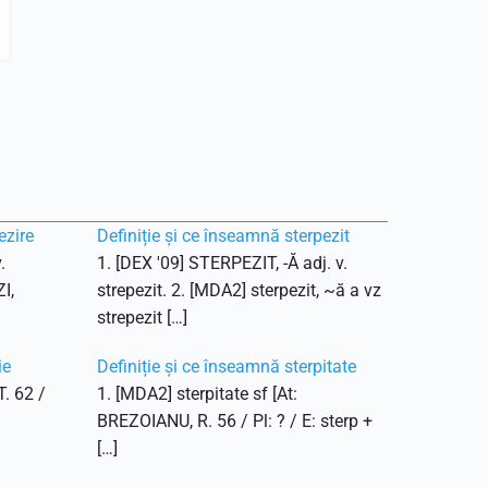
ezire
Definiție și ce înseamnă sterpezit
.
1. [DEX '09] STERPEZIT, -Ă adj. v.
I,
strepezit. 2. [MDA2] sterpezit, ~ă a vz
strepezit […]
ie
Definiție și ce înseamnă sterpitate
T. 62 /
1. [MDA2] sterpitate sf [At:
BREZOIANU, R. 56 / Pl: ? / E: sterp +
[…]