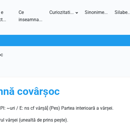
 e
Ce
Curiozitati...
Sinonime...
Silabe..
t...
inseamna...
oc
amnă covârșoc
: ~uri / E: ns cf vârșă] (Pes) Partea interioară a vârșei.
rul vârșei (unealtă de prins pește).