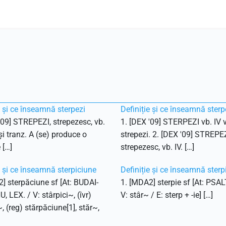
e și ce înseamnă sterpezi
Definiție și ce înseamnă sterp
'09] STREPEZI, strepezesc, vb.
1. [DEX '09] STERPEZI vb. IV v
 și tranz. A (se) produce o
strepezi. 2. [DEX '09] STREPEZ
 […]
strepezesc, vb. IV. […]
e și ce înseamnă sterpiciune
Definiție și ce înseamnă sterp
] sterpăciune sf [At: BUDAI-
1. [MDA2] sterpie sf [At: PSAL
 LEX. / V: stârpici~, (îvr)
V: stâr~ / E: sterp + -ie] […]
~, (reg) stărpăciune[1], stăr~,