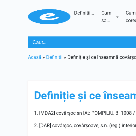
Definitii...
Cum
Cum
sa...
corec
Acasã
»
Definitii
»
Definiție și ce înseamnă covârș
Definiție și ce înse
1. [MDA2] covârșoc sn [At: POMPILIU, B. 1008 / Pl
2. [DAR] covârșoc, covârșoave, s.n. (reg.) interio