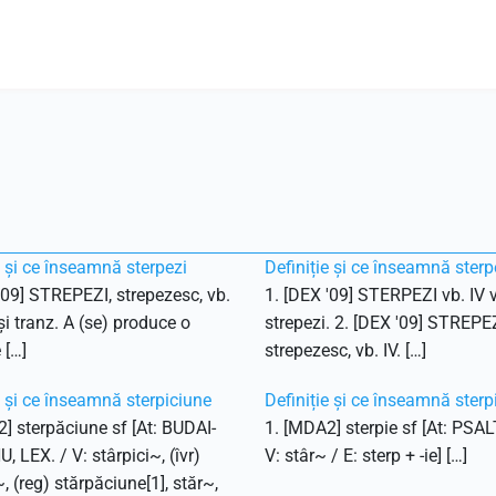
e și ce înseamnă sterpezi
Definiție și ce înseamnă sterp
'09] STREPEZI, strepezesc, vb.
1. [DEX '09] STERPEZI vb. IV v
 și tranz. A (se) produce o
strepezi. 2. [DEX '09] STREPEZ
 […]
strepezesc, vb. IV. […]
e și ce înseamnă sterpiciune
Definiție și ce înseamnă sterp
] sterpăciune sf [At: BUDAI-
1. [MDA2] sterpie sf [At: PSAL
 LEX. / V: stârpici~, (îvr)
V: stâr~ / E: sterp + -ie] […]
~, (reg) stărpăciune[1], stăr~,