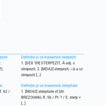
ezire
Definiție și ce înseamnă sterpezit
.
1. [DEX '09] STERPEZIT, -Ă adj. v.
I,
strepezit. 2. [MDA2] sterpezit, ~ă a vz
strepezit […]
ie
Definiție și ce înseamnă sterpitate
T. 62 /
1. [MDA2] sterpitate sf [At:
BREZOIANU, R. 56 / Pl: ? / E: sterp +
[…]