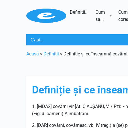
Definitii...
Cum
Cum
sa...
corec
Acasã
»
Definitii
»
Definiție și ce înseamnă covârni
Definiție și ce însea
1. [MDA2] covărni vir [At: CIAUȘANU, V. / Pzi: ~n
(Fig; d. oameni) A îmbătrâni.
2. [DAR] covârni, covârnesc, vb. IV (reg.) a (se) p