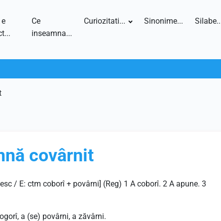
 e
Ce
Curiozitati...
Sinonime...
Silabe..
t...
inseamna...
t
mnă covârnit
esc / E: ctm coborî + povârni] (Reg) 1 A coborî. 2 A apune. 3
ogorî, a (se) povârni, a zăvârni.