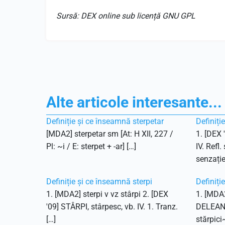
Sursă: DEX online sub licență GNU GPL
Alte articole interesante...
Definiție și ce înseamnă sterpetar
Definiți
[MDA2] sterpetar sm [At: H XII, 227 /
1. [DEX 
Pl: ~i / E: sterpet + -ar] […]
IV. Refl.
senzație
Definiție și ce înseamnă sterpi
Definiți
1. [MDA2] sterpi v vz stârpi 2. [DEX
1. [MDA2
'09] STÂRPI, stârpesc, vb. IV. 1. Tranz.
DELEANU,
[…]
stărpici