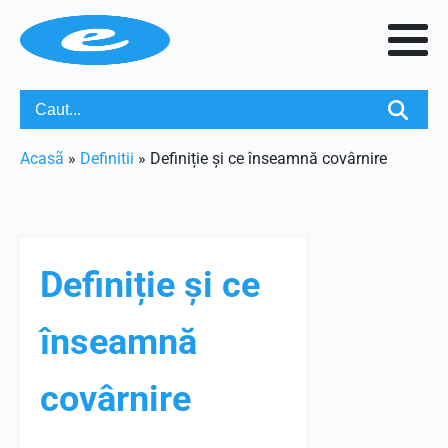
Acasã
»
Definitii
»
Definiție și ce înseamnă covârnire
Definiție și ce
înseamnă
covârnire