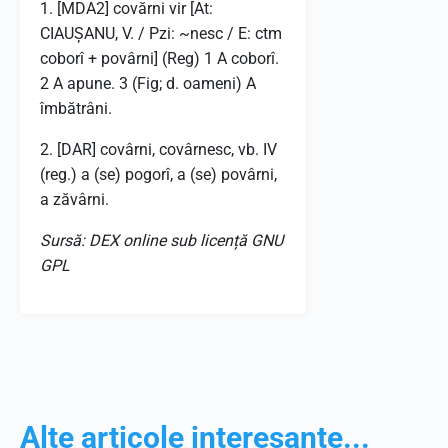
1. [MDA2] covărni vir [At:
CIAUȘANU, V. / Pzi: ~nesc / E: ctm
coborî + povârni] (Reg) 1 A coborî.
2 A apune. 3 (Fig; d. oameni) A
îmbătrâni.
2. [DAR] covârni, covârnesc, vb. IV
(reg.) a (se) pogorî, a (se) povârni,
a zăvârni.
Sursă: DEX online sub licență GNU
GPL
Alte articole interesante...