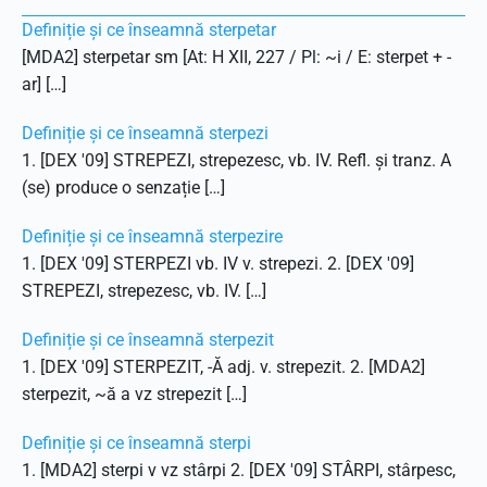
Definiție și ce înseamnă sterpetar
[MDA2] sterpetar sm [At: H XII, 227 / Pl: ~i / E: sterpet + -
ar] […]
Definiție și ce înseamnă sterpezi
1. [DEX '09] STREPEZI, strepezesc, vb. IV. Refl. și tranz. A
(se) produce o senzație […]
Definiție și ce înseamnă sterpezire
1. [DEX '09] STERPEZI vb. IV v. strepezi. 2. [DEX '09]
STREPEZI, strepezesc, vb. IV. […]
Definiție și ce înseamnă sterpezit
1. [DEX '09] STERPEZIT, -Ă adj. v. strepezit. 2. [MDA2]
sterpezit, ~ă a vz strepezit […]
Definiție și ce înseamnă sterpi
1. [MDA2] sterpi v vz stârpi 2. [DEX '09] STÂRPI, stârpesc,