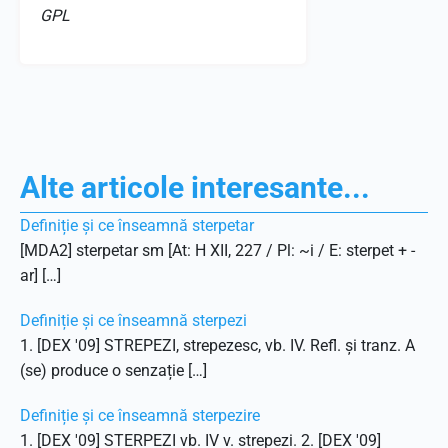
GPL
Alte articole interesante...
Definiție și ce înseamnă sterpetar
[MDA2] sterpetar sm [At: H XII, 227 / Pl: ~i / E: sterpet + -
ar] […]
Definiție și ce înseamnă sterpezi
1. [DEX '09] STREPEZI, strepezesc, vb. IV. Refl. și tranz. A
(se) produce o senzație […]
Definiție și ce înseamnă sterpezire
1. [DEX '09] STERPEZI vb. IV v. strepezi. 2. [DEX '09]