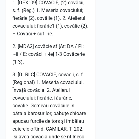
1. [DEX '09] COVĂCIE, (2) covăcii,
s. f. (Reg.) 1. Meseria covaciului;
fierărie (2), covălie (1). 2. Atelierul
covaciului; fierărie1 (1), covălie (2).
– Covaci + suf. -ie.
2. [MDA2] covăcie sf [At: DA / Pl:
~ii / E: covăci + -ie] 1-3 Covăcerie
(1-3).
3. [DLRLC] COVĂCIE, covacii, s. f.
(Regional) 1. Meseria covaciului.
Învață covăcia. 2. Atelierul
covaciului; fierărie, făurărie,
covălie. Gemeau covăciile în
bătaia barosurilor; băbuțe chioare
apucau furcile de tors și îmbălau
cuierele oftînd. CAMILAR, T. 202.
Își avea covăcia unde se-ntîlnesc