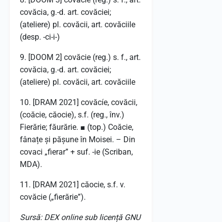
covăcia, g.-d. art. covăciei;
(ateliere) pl. covăcii, art. covăciile
(desp. -ci-i-)
9. [DOOM 2] covăcie (reg.) s. f., art.
covăcia, g.-d. art. covăciei;
(ateliere) pl. covăcii, art. covăciile
10. [DRAM 2021] covăcíe, covăcii,
(coăcie, căocie), s.f. (reg., înv.)
Fierărie; făurărie. ■ (top.) Coăcie,
fânațe și pășune în Moisei. – Din
covaci „fierar” + suf. -ie (Scriban,
MDA).
11. [DRAM 2021] căocie, s.f. v.
covăcie („fierărie”).
Sursă: DEX online sub licență GNU