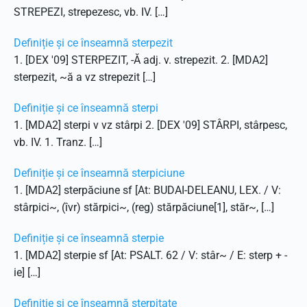
STREPEZI, strepezesc, vb. IV. […]
Definiție și ce înseamnă sterpezit
1. [DEX '09] STERPEZIT, -Ă adj. v. strepezit. 2. [MDA2]
sterpezit, ~ă a vz strepezit […]
Definiție și ce înseamnă sterpi
1. [MDA2] sterpi v vz stârpi 2. [DEX '09] STÂRPI, stârpesc,
vb. IV. 1. Tranz. […]
Definiție și ce înseamnă sterpiciune
1. [MDA2] sterpăciune sf [At: BUDAI-DELEANU, LEX. / V:
stârpici~, (îvr) stărpici~, (reg) stărpăciune[1], stăr~, […]
Definiție și ce înseamnă sterpie
1. [MDA2] sterpie sf [At: PSALT. 62 / V: stâr~ / E: sterp + -
ie] […]
Definiție și ce înseamnă sterpitate