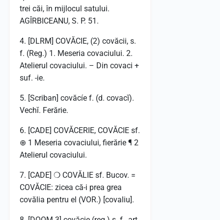
trei căi, în mijlocul satului.
AGÎRBICEANU, S. P. 51.
4. [DLRM] COVĂCIE, (2) covăcii, s.
f. (Reg.) 1. Meseria covaciului. 2.
Atelierul covaciului. – Din covaci +
suf. -ie.
5. [Scriban] covăcíe f. (d. covacĭ).
Vechĭ. Ferărie.
6. [CADE] COVĂCERIE, COVĂCIE sf.
⊕ 1 Meseria covaciului, fierărie ¶ 2
Atelierul covaciului.
7. [CADE] ❍ COVĂLIE sf. Bucov. =
COVĂCIE: zicea că-i prea grea
covălia pentru el (VOR.) [covaliu].
8. [DOOM 3] covăcie (reg.) s. f., art.