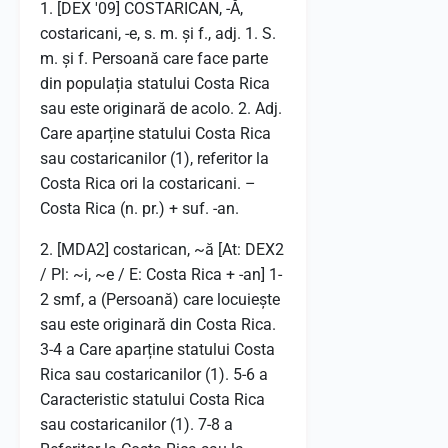
1. [DEX '09] COSTARICAN, -Ă,
costaricani, -e, s. m. și f., adj. 1. S.
m. și f. Persoană care face parte
din populația statului Costa Rica
sau este originară de acolo. 2. Adj.
Care aparține statului Costa Rica
sau costaricanilor (1), referitor la
Costa Rica ori la costaricani. –
Costa Rica (n. pr.) + suf. -an.
2. [MDA2] costarican, ~ă [At: DEX2
/ Pl: ~i, ~e / E: Costa Rica + -an] 1-
2 smf, a (Persoană) care locuiește
sau este originară din Costa Rica.
3-4 a Care aparține statului Costa
Rica sau costaricanilor (1). 5-6 a
Caracteristic statului Costa Rica
sau costaricanilor (1). 7-8 a