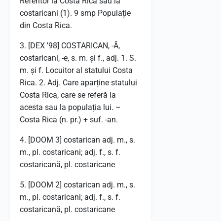
Referitor la Costa Rica sau la
costaricani (1). 9 smp Populație
din Costa Rica.
3. [DEX '98] COSTARICAN, -Ă,
costaricani, -e, s. m. și f., adj. 1. S.
m. și f. Locuitor al statului Costa
Rica. 2. Adj. Care aparține statului
Costa Rica, care se referă la
acesta sau la populația lui. –
Costa Rica (n. pr.) + suf. -an.
4. [DOOM 3] costarican adj. m., s.
m., pl. costaricani; adj. f., s. f.
costaricană, pl. costaricane
5. [DOOM 2] costarican adj. m., s.
m., pl. costaricani; adj. f., s. f.
costaricană, pl. costaricane