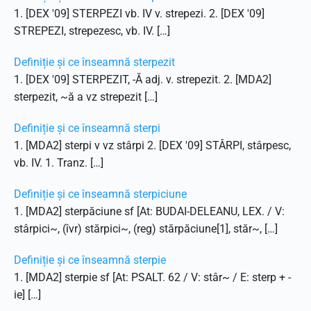
1. [DEX '09] STERPEZI vb. IV v. strepezi. 2. [DEX '09]
STREPEZI, strepezesc, vb. IV. […]
Definiție și ce înseamnă sterpezit
1. [DEX '09] STERPEZIT, -Ă adj. v. strepezit. 2. [MDA2]
sterpezit, ~ă a vz strepezit […]
Definiție și ce înseamnă sterpi
1. [MDA2] sterpi v vz stârpi 2. [DEX '09] STÂRPI, stârpesc,
vb. IV. 1. Tranz. […]
Definiție și ce înseamnă sterpiciune
1. [MDA2] sterpăciune sf [At: BUDAI-DELEANU, LEX. / V:
stârpici~, (îvr) stărpici~, (reg) stărpăciune[1], stăr~, […]
Definiție și ce înseamnă sterpie
1. [MDA2] sterpie sf [At: PSALT. 62 / V: stâr~ / E: sterp + -
ie] […]