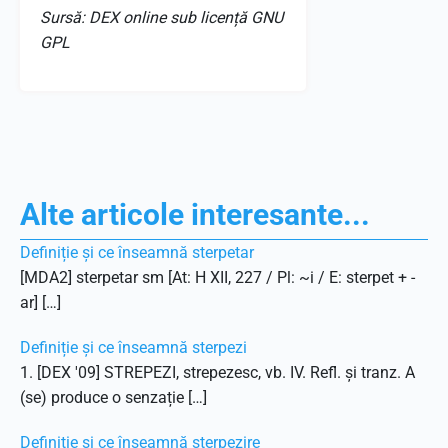
Sursă: DEX online sub licență GNU
GPL
Alte articole interesante...
Definiție și ce înseamnă sterpetar
[MDA2] sterpetar sm [At: H XII, 227 / Pl: ~i / E: sterpet + -
ar] […]
Definiție și ce înseamnă sterpezi
1. [DEX '09] STREPEZI, strepezesc, vb. IV. Refl. și tranz. A
(se) produce o senzație […]
Definiție și ce înseamnă sterpezire