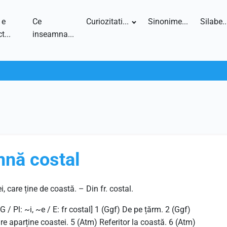
 e
Ce
Curiozitati...
Sinonime...
Silabe..
t...
inseamna...
mnă costal
i, care ține de coastă. – Din fr. costal.
 Pl: ~i, ~e / E: fr costal] 1 (Ggf) De pe țărm. 2 (Ggf)
are aparține coastei. 5 (Atm) Referitor la coastă. 6 (Atm)