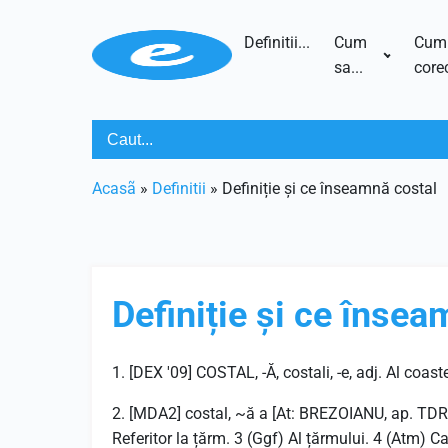
Definitii...
Cum
Cum
sa...
corec
Acasã
»
Definitii
»
Definiție și ce înseamnă costal
Definiție și ce însea
1. [DEX '09] COSTAL, -Ă, costali, -e, adj. Al coaste
2. [MDA2] costal, ~ă a [At: BREZOIANU, ap. TDRG /
Referitor la țărm. 3 (Ggf) Al țărmului. 4 (Atm) C