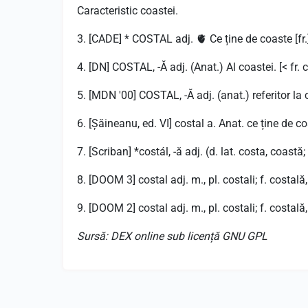
Caracteristic coastei.
3. [CADE] * COSTAL adj. 🫀 Ce ține de coaste [fr.
4. [DN] COSTAL, -Ă adj. (Anat.) Al coastei. [< fr. c
5. [MDN '00] COSTAL, -Ă adj. (anat.) referitor la c
6. [Șăineanu, ed. VI] costal a. Anat. ce ține de c
7. [Scriban] *costál, -ă adj. (d. lat. costa, coastă;
8. [DOOM 3] costal adj. m., pl. costali; f. costală,
9. [DOOM 2] costal adj. m., pl. costali; f. costală,
Sursă: DEX online sub licență GNU GPL