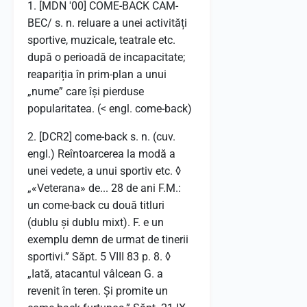
1. [MDN '00] COME-BACK CAM-
BEC/ s. n. reluare a unei activități
sportive, muzicale, teatrale etc.
după o perioadă de incapacitate;
reapariția în prim-plan a unui
„nume” care își pierduse
popularitatea. (< engl. come-back)
2. [DCR2] come-back s. n. (cuv.
engl.) Reîntoarcerea la modă a
unei vedete, a unui sportiv etc. ◊
„«Veterana» de... 28 de ani F.M.:
un come-back cu două titluri
(dublu și dublu mixt). F. e un
exemplu demn de urmat de tinerii
sportivi.” Săpt. 5 VIII 83 p. 8. ◊
„Iată, atacantul vâlcean G. a
revenit în teren. Și promite un