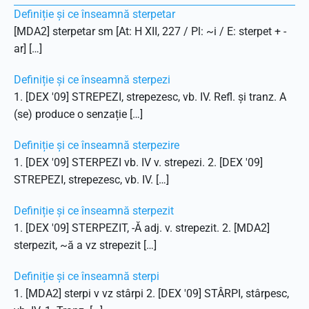
Definiție și ce înseamnă sterpetar
[MDA2] sterpetar sm [At: H XII, 227 / Pl: ~i / E: sterpet + -
ar] […]
Definiție și ce înseamnă sterpezi
1. [DEX '09] STREPEZI, strepezesc, vb. IV. Refl. și tranz. A
(se) produce o senzație […]
Definiție și ce înseamnă sterpezire
1. [DEX '09] STERPEZI vb. IV v. strepezi. 2. [DEX '09]
STREPEZI, strepezesc, vb. IV. […]
Definiție și ce înseamnă sterpezit
1. [DEX '09] STERPEZIT, -Ă adj. v. strepezit. 2. [MDA2]
sterpezit, ~ă a vz strepezit […]
Definiție și ce înseamnă sterpi
1. [MDA2] sterpi v vz stârpi 2. [DEX '09] STÂRPI, stârpesc,