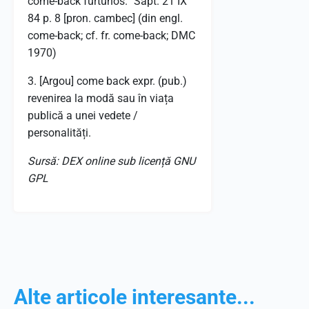
come-back furtunos.” Săpt. 21 IX
84 p. 8 [pron. cambec] (din engl.
come-back; cf. fr. come-back; DMC
1970)
3. [Argou] come back expr. (pub.)
revenirea la modă sau în viața
publică a unei vedete /
personalități.
Sursă: DEX online sub licență GNU
GPL
Alte articole interesante...