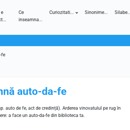
 e
Ce
Curiozitati...
Sinonime...
Silabe..
t...
inseamna...
-fe
amnă auto-da-fe
 sp. auto de fe, act de credință). Arderea vinovatuluĭ pe rug în
dere: a face un auto-da-fe din biblioteca ta.