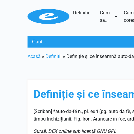
Definitii...
Cum
Cum
sa...
corec
Acasã
»
Definitii
»
Definiție și ce înseamnă auto-da
Definiție și ce înse
[Scriban] *auto-da-fé n., pl. eurĭ (pg. auto da fè,
timpu Inchizițiuniĭ. Fig. Iron. Aruncare în foc, ar
Sursă: DEX online sub licență GNU GPL