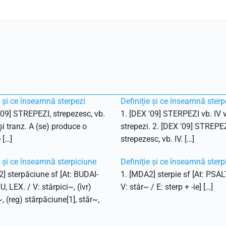
e și ce înseamnă sterpezi
Definiție și ce înseamnă sterp
'09] STREPEZI, strepezesc, vb.
1. [DEX '09] STERPEZI vb. IV v
 și tranz. A (se) produce o
strepezi. 2. [DEX '09] STREPEZ
 […]
strepezesc, vb. IV. […]
e și ce înseamnă sterpiciune
Definiție și ce înseamnă sterp
] sterpăciune sf [At: BUDAI-
1. [MDA2] sterpie sf [At: PSAL
 LEX. / V: stârpici~, (îvr)
V: stâr~ / E: sterp + -ie] […]
~, (reg) stărpăciune[1], stăr~,