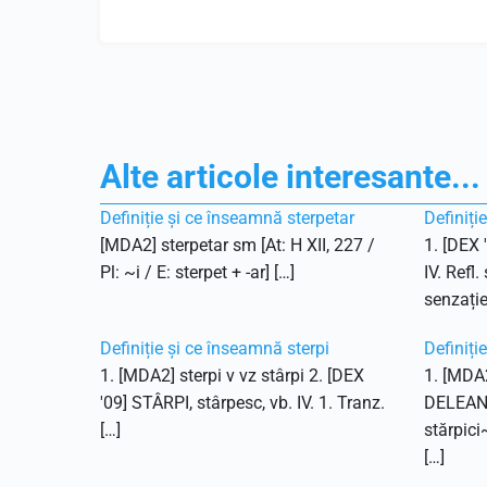
Alte articole interesante...
Definiție și ce înseamnă sterpetar
Definiți
[MDA2] sterpetar sm [At: H XII, 227 /
1. [DEX 
Pl: ~i / E: sterpet + -ar] […]
IV. Refl.
senzație
Definiție și ce înseamnă sterpi
Definiți
1. [MDA2] sterpi v vz stârpi 2. [DEX
1. [MDA2
'09] STÂRPI, stârpesc, vb. IV. 1. Tranz.
DELEANU,
[…]
stărpici
[…]