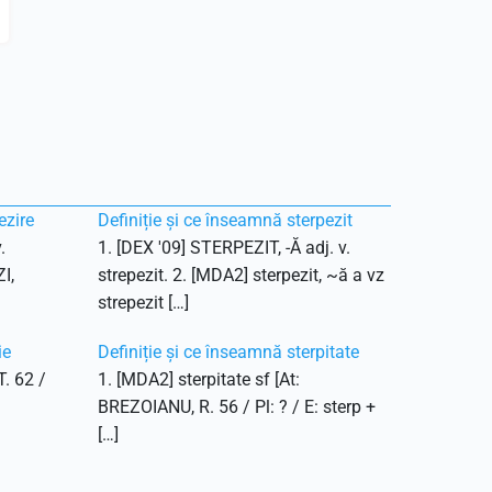
ezire
Definiție și ce înseamnă sterpezit
.
1. [DEX '09] STERPEZIT, -Ă adj. v.
I,
strepezit. 2. [MDA2] sterpezit, ~ă a vz
strepezit […]
ie
Definiție și ce înseamnă sterpitate
T. 62 /
1. [MDA2] sterpitate sf [At:
BREZOIANU, R. 56 / Pl: ? / E: sterp +
[…]