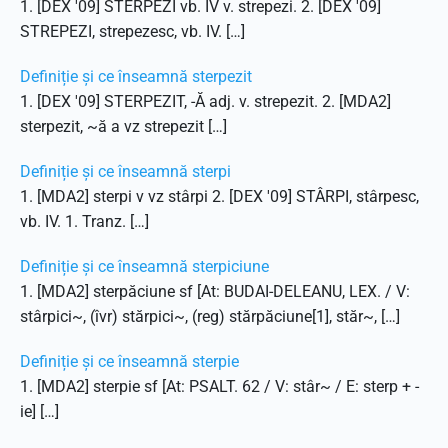
1. [DEX '09] STERPEZI vb. IV v. strepezi. 2. [DEX '09]
STREPEZI, strepezesc, vb. IV. […]
Definiție și ce înseamnă sterpezit
1. [DEX '09] STERPEZIT, -Ă adj. v. strepezit. 2. [MDA2]
sterpezit, ~ă a vz strepezit […]
Definiție și ce înseamnă sterpi
1. [MDA2] sterpi v vz stârpi 2. [DEX '09] STÂRPI, stârpesc,
vb. IV. 1. Tranz. […]
Definiție și ce înseamnă sterpiciune
1. [MDA2] sterpăciune sf [At: BUDAI-DELEANU, LEX. / V:
stârpici~, (îvr) stărpici~, (reg) stărpăciune[1], stăr~, […]
Definiție și ce înseamnă sterpie
1. [MDA2] sterpie sf [At: PSALT. 62 / V: stâr~ / E: sterp + -
ie] […]