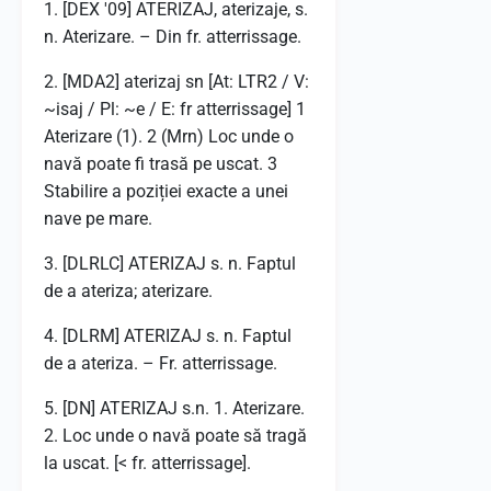
1. [DEX '09] ATERIZAJ, aterizaje, s.
n. Aterizare. – Din fr. atterrissage.
2. [MDA2] aterizaj sn [At: LTR2 / V:
~isaj / Pl: ~e / E: fr atterrissage] 1
Aterizare (1). 2 (Mrn) Loc unde o
navă poate fi trasă pe uscat. 3
Stabilire a poziției exacte a unei
nave pe mare.
3. [DLRLC] ATERIZAJ s. n. Faptul
de a ateriza; aterizare.
4. [DLRM] ATERIZAJ s. n. Faptul
de a ateriza. – Fr. atterrissage.
5. [DN] ATERIZAJ s.n. 1. Aterizare.
2. Loc unde o navă poate să tragă
la uscat. [< fr. atterrissage].