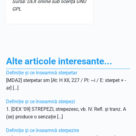
Sursă: DEX online sub licență GNU
GPL
Alte articole interesante...
Definiție și ce înseamnă sterpetar
[MDA2] sterpetar sm [At: H XII, 227 / Pl: ~i / E: sterpet + -
ar] […]
Definiție și ce înseamnă sterpezi
1. [DEX '09] STREPEZI, strepezesc, vb. IV. Refl. și tranz. A
(se) produce o senzație […]
Definiție și ce înseamnă sterpezire