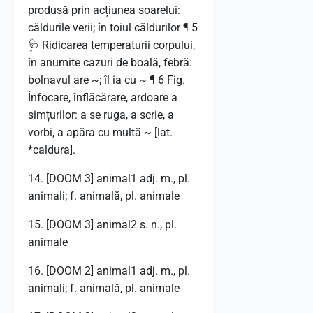
produsă prin acțiunea soarelui:
căldurile verii; în toiul căldurilor ¶ 5
🩺 Ridicarea temperaturii corpului,
în anumite cazuri de boală, febră:
bolnavul are ~; îl ia cu ~ ¶ 6 Fig.
Înfocare, înflăcărare, ardoare a
simțurilor: a se ruga, a scrie, a
vorbi, a apăra cu multă ~ [lat.
*caldura].
14. [DOOM 3] animal1 adj. m., pl.
animali; f. animală, pl. animale
15. [DOOM 3] animal2 s. n., pl.
animale
16. [DOOM 2] animal1 adj. m., pl.
animali; f. animală, pl. animale