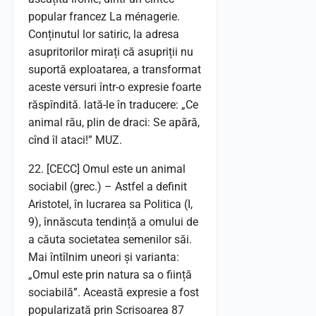
popular francez La ménagerie.
Conținutul lor satiric, la adresa
asupritorilor mirați că asupriții nu
suportă exploatarea, a transformat
aceste versuri într-o expresie foarte
răspîndită. lată-le în traducere: „Ce
animal rău, plin de draci: Se apără,
cînd îl ataci!” MUZ.
22. [CECC] Omul este un animal
sociabil (grec.) – Astfel a definit
Aristotel, în lucrarea sa Politica (I,
9), înnăscuta tendință a omului de
a căuta societatea semenilor săi.
Mai întîlnim uneori și varianta:
„Omul este prin natura sa o ființă
sociabilă”. Această expresie a fost
popularizată prin Scrisoarea 87