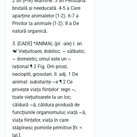
2 sn (Pre) Mamifer. 3 sn Persoană
brutală și needucată. 4-5 a Care
aparține animalelor (1-2). 6-7 a
Privitor la animale (1-2). 8 a De
natură organică.
3. [CADE] *ANIMAL (pl. -ale) I. sn.
🐒 Viețuitoare, dobitoc: ~ sălbatic;
~ domestic; omul este un ~
rațional ¶ 2 Fig. Om prost,
necioplit, grosolan. II. adj. 1 De
animal: substanțe ~e ¶ 2 Ce
privește viața ființelor: regn ~,
toate viețuitoarele la un loc;
căldură ~ă, căldura produsă de
funcțiunile organismului; viață ~ă,
viața ființelor, viața în care
stăpînesc pornirile primitive [fr. <
lat.].