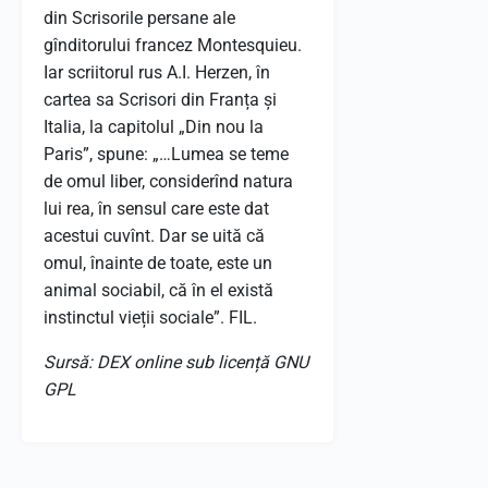
din Scrisorile persane ale
gînditorului francez Montesquieu.
Iar scriitorul rus A.I. Herzen, în
cartea sa Scrisori din Franța și
Italia, la capitolul „Din nou la
Paris”, spune: „…Lumea se teme
de omul liber, considerînd natura
lui rea, în sensul care este dat
acestui cuvînt. Dar se uită că
omul, înainte de toate, este un
animal sociabil, că în el există
instinctul vieții sociale”. FIL.
Sursă: DEX online sub licență GNU
GPL