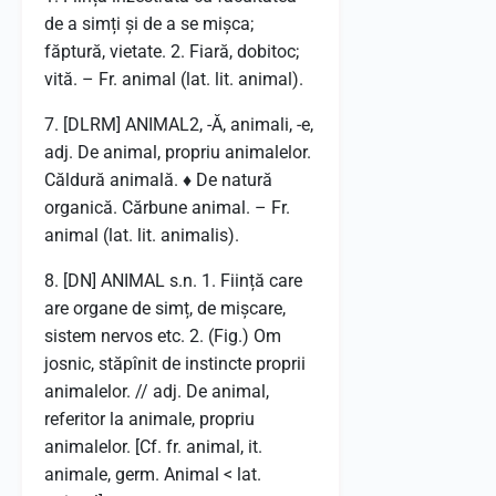
de a simți și de a se mișca;
făptură, vietate. 2. Fiară, dobitoc;
vită. – Fr. animal (lat. lit. animal).
7. [DLRM] ANIMAL2, -Ă, animali, -e,
adj. De animal, propriu animalelor.
Căldură animală. ♦ De natură
organică. Cărbune animal. – Fr.
animal (lat. lit. animalis).
8. [DN] ANIMAL s.n. 1. Ființă care
are organe de simț, de mișcare,
sistem nervos etc. 2. (Fig.) Om
josnic, stăpînit de instincte proprii
animalelor. // adj. De animal,
referitor la animale, propriu
animalelor. [Cf. fr. animal, it.
animale, germ. Animal < lat.