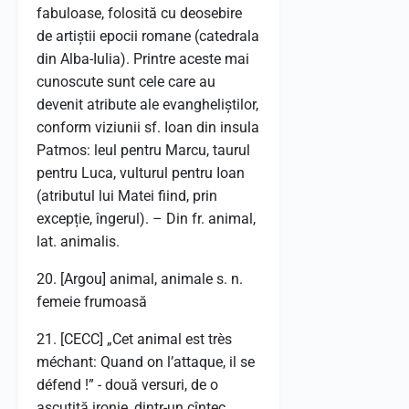
fabuloase, folosită cu deosebire
de artiștii epocii romane (catedrala
din Alba-Iulia). Printre aceste mai
cunoscute sunt cele care au
devenit atribute ale evangheliștilor,
conform viziunii sf. Ioan din insula
Patmos: leul pentru Marcu, taurul
pentru Luca, vulturul pentru Ioan
(atributul lui Matei fiind, prin
excepție, îngerul). – Din fr. animal,
lat. animalis.
20. [Argou] animal, animale s. n.
femeie frumoasă
21. [CECC] „Cet animal est très
méchant: Quand on l’attaque, il se
défend !” - două versuri, de o
ascuțită ironie, dintr-un cîntec