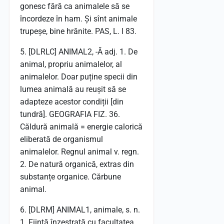
gonesc fără ca animalele să se
încordeze în ham. Și sînt animale
trupeșe, bine hrănite. PAS, L. I 83.
5. [DLRLC] ANIMAL2, -Ă adj. 1. De
animal, propriu animalelor, al
animalelor. Doar puține specii din
lumea animală au reușit să se
adapteze acestor condiții [din
tundră]. GEOGRAFIA FIZ. 36.
Căldură animală = energie calorică
eliberată de organismul
animalelor. Regnul animal v. regn.
2. De natură organică, extras din
substanțe organice. Cărbune
animal.
6. [DLRM] ANIMAL1, animale, s. n.
1. Ființă înzestrată cu facultatea