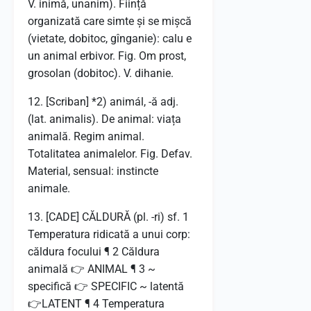
V. inimă, unanim). Ființă
organizată care simte și se mișcă
(vietate, dobitoc, gînganie): calu e
un animal erbivor. Fig. Om prost,
grosolan (dobitoc). V. dihanie.
12. [Scriban] *2) animál, -ă adj.
(lat. animalis). De animal: viața
animală. Regim animal.
Totalitatea animalelor. Fig. Defav.
Material, sensual: instincte
animale.
13. [CADE] CĂLDURĂ (pl. -ri) sf. 1
Temperatura ridicată a unui corp:
căldura focului ¶ 2 Căldura
animală 👉 ANIMAL ¶ 3 ~
specifică 👉 SPECIFIC ~ latentă
👉LATENT ¶ 4 Temperatura