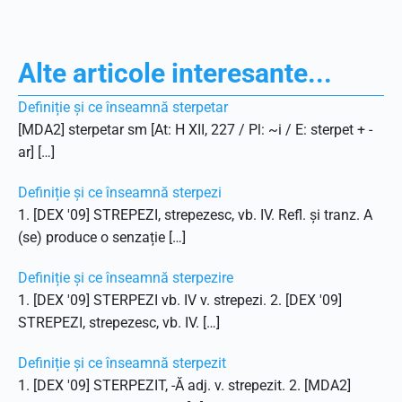
Alte articole interesante...
Definiție și ce înseamnă sterpetar
[MDA2] sterpetar sm [At: H XII, 227 / Pl: ~i / E: sterpet + -
ar] […]
Definiție și ce înseamnă sterpezi
1. [DEX '09] STREPEZI, strepezesc, vb. IV. Refl. și tranz. A
(se) produce o senzație […]
Definiție și ce înseamnă sterpezire
1. [DEX '09] STERPEZI vb. IV v. strepezi. 2. [DEX '09]
STREPEZI, strepezesc, vb. IV. […]
Definiție și ce înseamnă sterpezit
1. [DEX '09] STERPEZIT, -Ă adj. v. strepezit. 2. [MDA2]