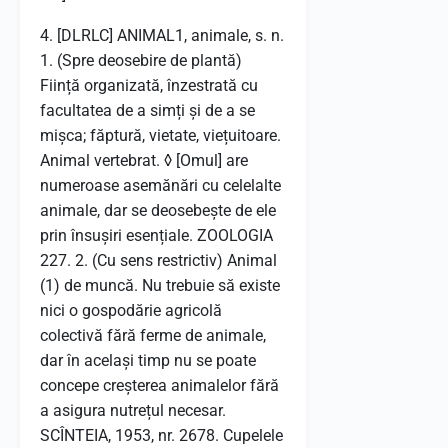
4. [DLRLC] ANIMAL1, animale, s. n.
1. (Spre deosebire de plantă)
Ființă organizată, înzestrată cu
facultatea de a simți și de a se
mișca; făptură, vietate, viețuitoare.
Animal vertebrat. ◊ [Omul] are
numeroase asemănări cu celelalte
animale, dar se deosebește de ele
prin însușiri esențiale. ZOOLOGIA
227. 2. (Cu sens restrictiv) Animal
(1) de muncă. Nu trebuie să existe
nici o gospodărie agricolă
colectivă fără ferme de animale,
dar în același timp nu se poate
concepe creșterea animalelor fără
a asigura nutrețul necesar.
SCÎNTEIA, 1953, nr. 2678. Cupelele