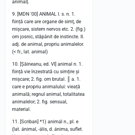
animal].
9. [MDN '00] ANIMAL I. s. n. 1.
ființă care are organe de simț, de
mișcare, sistem nervos etc. 2. (fig.)
om josnic, stăpânit de instincte. II.
adj. de animal, propriu animalelor.
(< fr., lat. animal)
10. [Șăineanu, ed. VI] animal n. 1.
ființă vie înzestrată cu simțire și
mișcare; 2. fig. om brutal. ║ a. 1.
care e propriu animalului: vieață
animală; regnul animal, totalitatea
animalelor; 2. fig. sensual,
material.
11. [Scriban] *1) animál n., pl. e
(lat. ánimal, -ális, d. ánima, suflet.