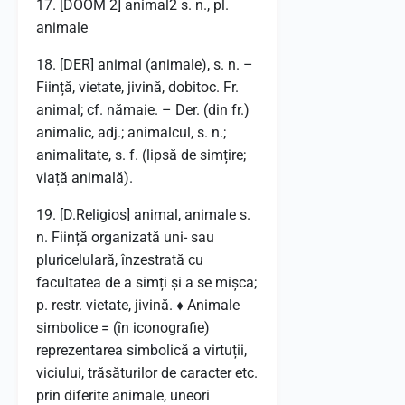
17. [DOOM 2] animal2 s. n., pl.
animale
18. [DER] animal (animale), s. n. –
Ființă, vietate, jivină, dobitoc. Fr.
animal; cf. nămaie. – Der. (din fr.)
animalic, adj.; animalcul, s. n.;
animalitate, s. f. (lipsă de simțire;
viață animală).
19. [D.Religios] animal, animale s.
n. Ființă organizată uni- sau
pluricelulară, înzestrată cu
facultatea de a simți și a se mișca;
p. restr. vietate, jivină. ♦ Animale
simbolice = (în iconografie)
reprezentarea simbolică a virtuții,
viciului, trăsăturilor de caracter etc.
prin diferite animale, uneori