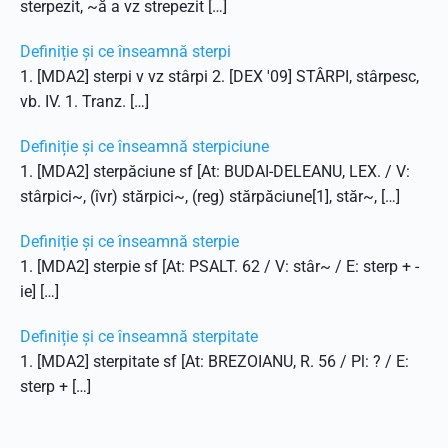
sterpezit, ~ă a vz strepezit […]
Definiție și ce înseamnă sterpi
1. [MDA2] sterpi v vz stârpi 2. [DEX '09] STÂRPI, stârpesc,
vb. IV. 1. Tranz. […]
Definiție și ce înseamnă sterpiciune
1. [MDA2] sterpăciune sf [At: BUDAI-DELEANU, LEX. / V:
stârpici~, (îvr) stărpici~, (reg) stărpăciune[1], stăr~, […]
Definiție și ce înseamnă sterpie
1. [MDA2] sterpie sf [At: PSALT. 62 / V: stâr~ / E: sterp + -
ie] […]
Definiție și ce înseamnă sterpitate
1. [MDA2] sterpitate sf [At: BREZOIANU, R. 56 / Pl: ? / E:
sterp + […]