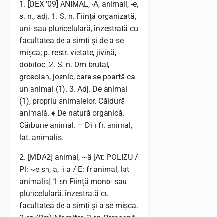
1. [DEX '09] ANIMAL, -Ă, animali, -e,
s. n., adj. 1. S. n. Ființă organizată,
uni- sau pluricelulară, înzestrată cu
facultatea de a simți și de a se
mișca; p. restr. vietate, jivină,
dobitoc. 2. S. n. Om brutal,
grosolan, josnic, care se poartă ca
un animal (1). 3. Adj. De animal
(1), propriu animalelor. Căldură
animală. ♦ De natură organică.
Cărbune animal. – Din fr. animal,
lat. animalis.
2. [MDA2] animal, ~ă [At: POLIZU /
Pl: ~e sn, a, -i a / E: fr animal, lat
animalis] 1 sn Ființă mono- sau
pluricelulară, înzestrată cu
facultatea de a simți și a se mișca.