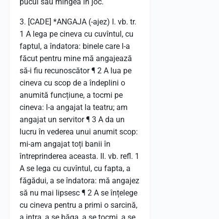
pucul sau mingea în joc.
3. [CADE] *ANGAJA (-ajez) I. vb. tr.
1 A lega pe cineva cu cuvîntul, cu
faptul, a îndatora: binele care l-a
făcut pentru mine mă angajează
să-i fiu recunoscător ¶ 2 A lua pe
cineva cu scop de a îndeplini o
anumită funcțiune, a tocmi pe
cineva: l-a angajat la teatru; am
angajat un servitor ¶ 3 A da un
lucru în vederea unui anumit scop:
mi-am angajat toți banii în
întreprinderea aceasta. II. vb. refl. 1
A se lega cu cuvîntul, cu fapta, a
făgădui, a se îndatora: mă angajez
să nu mai lipsesc ¶ 2 A se înțelege
cu cineva pentru a primi o sarcină,
a intra, a se băga, a se tocmi, a se