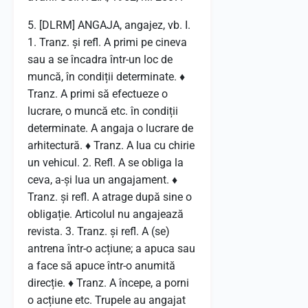
5. [DLRM] ANGAJA, angajez, vb. I.
1. Tranz. și refl. A primi pe cineva
sau a se încadra într-un loc de
muncă, în condiții determinate. ♦
Tranz. A primi să efectueze o
lucrare, o muncă etc. în condiții
determinate. A angaja o lucrare de
arhitectură. ♦ Tranz. A lua cu chirie
un vehicul. 2. Refl. A se obliga la
ceva, a-și lua un angajament. ♦
Tranz. și refl. A atrage după sine o
obligație. Articolul nu angajează
revista. 3. Tranz. și refl. A (se)
antrena într-o acțiune; a apuca sau
a face să apuce într-o anumită
direcție. ♦ Tranz. A începe, a porni
o acțiune etc. Trupele au angajat