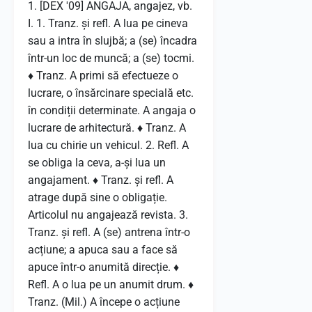
1. [DEX '09] ANGAJA, angajez, vb.
I. 1. Tranz. și refl. A lua pe cineva
sau a intra în slujbă; a (se) încadra
într-un loc de muncă; a (se) tocmi.
♦ Tranz. A primi să efectueze o
lucrare, o însărcinare specială etc.
în condiții determinate. A angaja o
lucrare de arhitectură. ♦ Tranz. A
lua cu chirie un vehicul. 2. Refl. A
se obliga la ceva, a-și lua un
angajament. ♦ Tranz. și refl. A
atrage după sine o obligație.
Articolul nu angajează revista. 3.
Tranz. și refl. A (se) antrena într-o
acțiune; a apuca sau a face să
apuce într-o anumită direcție. ♦
Refl. A o lua pe un anumit drum. ♦
Tranz. (Mil.) A începe o acțiune