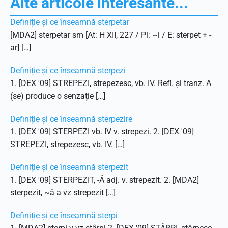
Alte articole interesante...
Definiție și ce înseamnă sterpetar
[MDA2] sterpetar sm [At: H XII, 227 / Pl: ~i / E: sterpet + -
ar] […]
Definiție și ce înseamnă sterpezi
1. [DEX '09] STREPEZI, strepezesc, vb. IV. Refl. și tranz. A
(se) produce o senzație […]
Definiție și ce înseamnă sterpezire
1. [DEX '09] STERPEZI vb. IV v. strepezi. 2. [DEX '09]
STREPEZI, strepezesc, vb. IV. […]
Definiție și ce înseamnă sterpezit
1. [DEX '09] STERPEZIT, -Ă adj. v. strepezit. 2. [MDA2]
sterpezit, ~ă a vz strepezit […]
Definiție și ce înseamnă sterpi