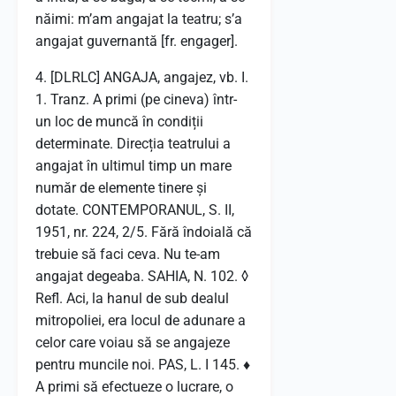
năimi: m’am angajat la teatru; s’a
angajat guvernantă [fr. engager].
4. [DLRLC] ANGAJA, angajez, vb. I.
1. Tranz. A primi (pe cineva) într-
un loc de muncă în condiții
determinate. Direcția teatrului a
angajat în ultimul timp un mare
număr de elemente tinere și
dotate. CONTEMPORANUL, S. II,
1951, nr. 224, 2/5. Fără îndoială că
trebuie să faci ceva. Nu te-am
angajat degeaba. SAHIA, N. 102. ◊
Refl. Aci, la hanul de sub dealul
mitropoliei, era locul de adunare a
celor care voiau să se angajeze
pentru muncile noi. PAS, L. I 145. ♦
A primi să efectueze o lucrare, o