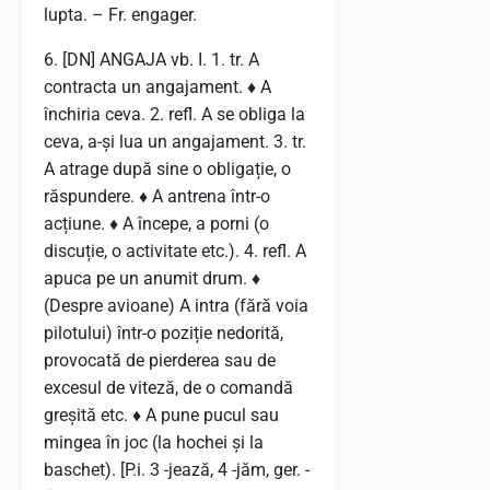
lupta. – Fr. engager.
6. [DN] ANGAJA vb. I. 1. tr. A
contracta un angajament. ♦ A
închiria ceva. 2. refl. A se obliga la
ceva, a-și lua un angajament. 3. tr.
A atrage după sine o obligație, o
răspundere. ♦ A antrena într-o
acțiune. ♦ A începe, a porni (o
discuție, o activitate etc.). 4. refl. A
apuca pe un anumit drum. ♦
(Despre avioane) A intra (fără voia
pilotului) într-o poziție nedorită,
provocată de pierderea sau de
excesul de viteză, de o comandă
greșită etc. ♦ A pune pucul sau
mingea în joc (la hochei și la
baschet). [P.i. 3 -jează, 4 -jăm, ger. -