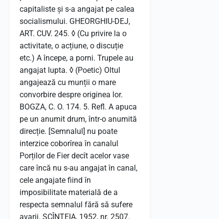
capitaliste și s-a angajat pe calea
socialismului. GHEORGHIU-DEJ,
ART. CUV. 245. ◊ (Cu privire la o
activitate, o acțiune, o discuție
etc.) A începe, a porni. Trupele au
angajat lupta. ◊ (Poetic) Oltul
angajează cu munții o mare
convorbire despre originea lor.
BOGZA, C. O. 174. 5. Refl. A apuca
pe un anumit drum, într-o anumită
direcție. [Semnalul] nu poate
interzice coborîrea în canalul
Porților de Fier decît acelor vase
care încă nu s-au angajat în canal,
cele angajate fiind în
imposibilitate materială de a
respecta semnalul fără să sufere
avarii. SCÎNTEIA, 1952, nr. 2507.