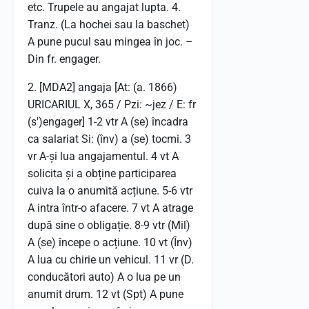
etc. Trupele au angajat lupta. 4.
Tranz. (La hochei sau la baschet)
A pune pucul sau mingea în joc. –
Din fr. engager.
2. [MDA2] angaja [At: (a. 1866)
URICARIUL X, 365 / Pzi: ~jez / E: fr
(s')engager] 1-2 vtr A (se) încadra
ca salariat Si: (înv) a (se) tocmi. 3
vr A-și lua angajamentul. 4 vt A
solicita și a obține participarea
cuiva la o anumită acțiune. 5-6 vtr
A intra într-o afacere. 7 vt A atrage
după sine o obligație. 8-9 vtr (Mil)
A (se) începe o acțiune. 10 vt (Înv)
A lua cu chirie un vehicul. 11 vr (D.
conducători auto) A o lua pe un
anumit drum. 12 vt (Spt) A pune