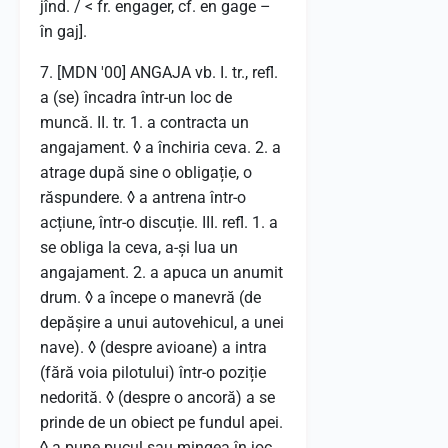
jînd. / < fr. engager, cf. en gage –
în gaj].
7. [MDN '00] ANGAJA vb. I. tr., refl.
a (se) încadra într-un loc de
muncă. II. tr. 1. a contracta un
angajament. ◊ a închiria ceva. 2. a
atrage după sine o obligație, o
răspundere. ◊ a antrena într-o
acțiune, într-o discuție. III. refl. 1. a
se obliga la ceva, a-și lua un
angajament. 2. a apuca un anumit
drum. ◊ a începe o manevră (de
depășire a unui autovehicul, a unei
nave). ◊ (despre avioane) a intra
(fără voia pilotului) într-o poziție
nedorită. ◊ (despre o ancoră) a se
prinde de un obiect pe fundul apei.
◊ a pune pucul sau mingea în joc