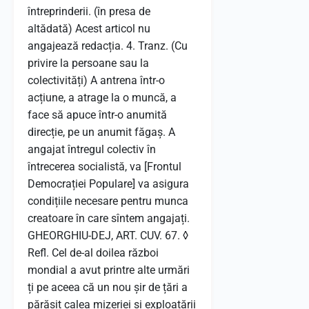
întreprinderii. (în presa de
altădată) Acest articol nu
angajează redacția. 4. Tranz. (Cu
privire la persoane sau la
colectivități) A antrena într-o
acțiune, a atrage la o muncă, a
face să apuce într-o anumită
direcție, pe un anumit făgaș. A
angajat întregul colectiv în
întrecerea socialistă, va [Frontul
Democrației Populare] va asigura
condițiile necesare pentru munca
creatoare în care sîntem angajați.
GHEORGHIU-DEJ, ART. CUV. 67. ◊
Refl. Cel de-al doilea război
mondial a avut printre alte urmări
ți pe aceea că un nou șir de țări a
părăsit calea mizeriei și exploatării