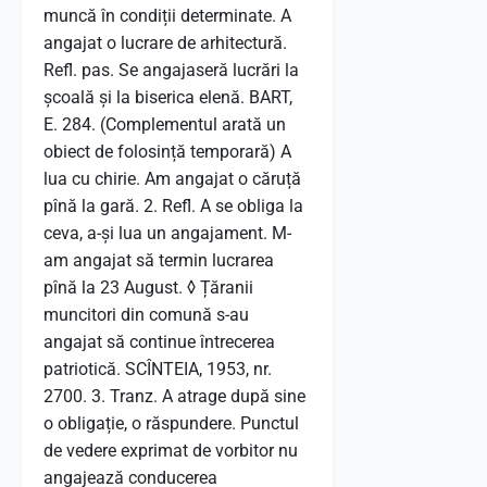
muncă în condiții determinate. A
angajat o lucrare de arhitectură.
Refl. pas. Se angajaseră lucrări la
școală și la biserica elenă. BART,
E. 284. (Complementul arată un
obiect de folosință temporară) A
lua cu chirie. Am angajat o căruță
pînă la gară. 2. Refl. A se obliga la
ceva, a-și lua un angajament. M-
am angajat să termin lucrarea
pînă la 23 August. ◊ Țăranii
muncitori din comună s-au
angajat să continue întrecerea
patriotică. SCÎNTEIA, 1953, nr.
2700. 3. Tranz. A atrage după sine
o obligație, o răspundere. Punctul
de vedere exprimat de vorbitor nu
angajează conducerea