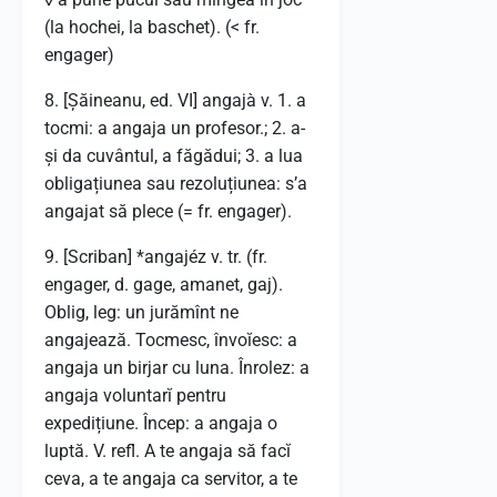
(la hochei, la baschet). (< fr.
engager)
8. [Șăineanu, ed. VI] angajà v. 1. a
tocmi: a angaja un profesor.; 2. a-
și da cuvântul, a făgădui; 3. a lua
obligațiunea sau rezoluțiunea: s’a
angajat să plece (= fr. engager).
9. [Scriban] *angajéz v. tr. (fr.
engager, d. gage, amanet, gaj).
Oblig, leg: un jurămînt ne
angajează. Tocmesc, învoĭesc: a
angaja un birjar cu luna. Înrolez: a
angaja voluntarĭ pentru
expedițiune. Încep: a angaja o
luptă. V. refl. A te angaja să facĭ
ceva, a te angaja ca servitor, a te