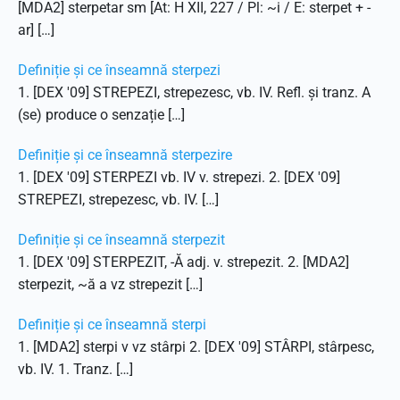
[MDA2] sterpetar sm [At: H XII, 227 / Pl: ~i / E: sterpet + -
ar] […]
Definiție și ce înseamnă sterpezi
1. [DEX '09] STREPEZI, strepezesc, vb. IV. Refl. și tranz. A
(se) produce o senzație […]
Definiție și ce înseamnă sterpezire
1. [DEX '09] STERPEZI vb. IV v. strepezi. 2. [DEX '09]
STREPEZI, strepezesc, vb. IV. […]
Definiție și ce înseamnă sterpezit
1. [DEX '09] STERPEZIT, -Ă adj. v. strepezit. 2. [MDA2]
sterpezit, ~ă a vz strepezit […]
Definiție și ce înseamnă sterpi
1. [MDA2] sterpi v vz stârpi 2. [DEX '09] STÂRPI, stârpesc,
vb. IV. 1. Tranz. […]