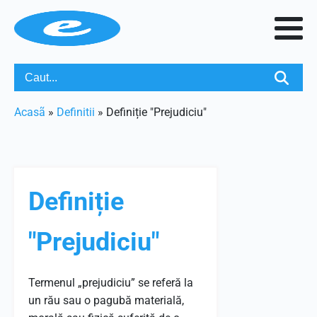
Acasã
»
Definitii
»
Definiție "Prejudiciu"
Definiție
"Prejudiciu"
Termenul „prejudiciu” se referă la
un rău sau o pagubă materială,