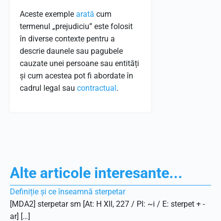
Aceste exemple
arată
cum
termenul „prejudiciu” este folosit
în diverse contexte pentru a
descrie daunele sau pagubele
cauzate unei persoane sau entități
și cum acestea pot fi abordate în
cadrul legal sau
contractual
.
Alte articole interesante...
Definiție și ce înseamnă sterpetar
[MDA2] sterpetar sm [At: H XII, 227 / Pl: ~i / E: sterpet + -
ar] […]