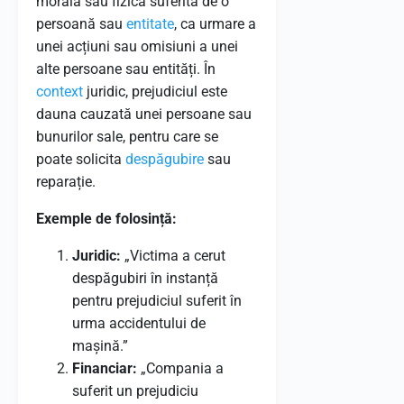
morală sau fizică suferită de o
persoană sau
entitate
, ca urmare a
unei acțiuni sau omisiuni a unei
alte persoane sau entități. În
context
juridic, prejudiciul este
dauna cauzată unei persoane sau
bunurilor sale, pentru care se
poate solicita
despăgubire
sau
reparație.
Exemple de folosință:
Juridic:
„Victima a cerut
despăgubiri în instanță
pentru prejudiciul suferit în
urma accidentului de
mașină.”
Financiar:
„Compania a
suferit un prejudiciu