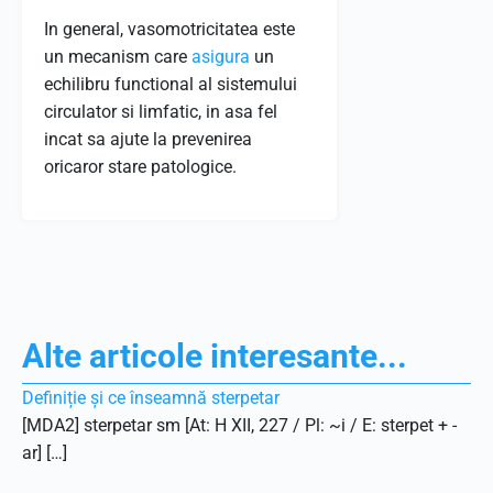
In general, vasomotricitatea este
un mecanism care
asigura
un
echilibru functional al sistemului
circulator si limfatic, in asa fel
incat sa ajute la prevenirea
oricaror stare patologice.
Alte articole interesante...
Definiție și ce înseamnă sterpetar
[MDA2] sterpetar sm [At: H XII, 227 / Pl: ~i / E: sterpet + -
ar] […]