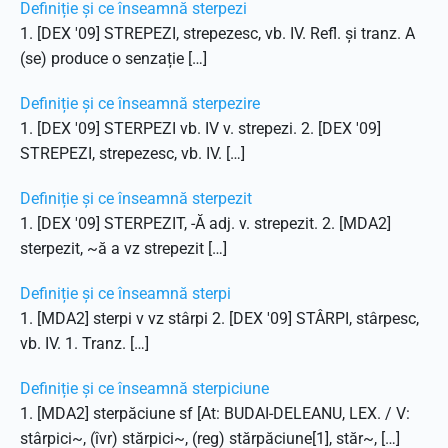
Definiție și ce înseamnă sterpezi
1. [DEX '09] STREPEZI, strepezesc, vb. IV. Refl. și tranz. A
(se) produce o senzație […]
Definiție și ce înseamnă sterpezire
1. [DEX '09] STERPEZI vb. IV v. strepezi. 2. [DEX '09]
STREPEZI, strepezesc, vb. IV. […]
Definiție și ce înseamnă sterpezit
1. [DEX '09] STERPEZIT, -Ă adj. v. strepezit. 2. [MDA2]
sterpezit, ~ă a vz strepezit […]
Definiție și ce înseamnă sterpi
1. [MDA2] sterpi v vz stârpi 2. [DEX '09] STÂRPI, stârpesc,
vb. IV. 1. Tranz. […]
Definiție și ce înseamnă sterpiciune
1. [MDA2] sterpăciune sf [At: BUDAI-DELEANU, LEX. / V:
stârpici~, (îvr) stărpici~, (reg) stărpăciune[1], stăr~, […]