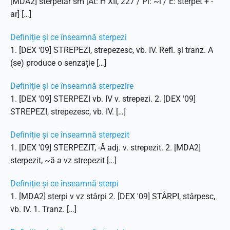
[MDA2] sterpetar sm [At: H XII, 227 / Pl: ~i / E: sterpet + -
ar] […]
Definiție și ce înseamnă sterpezi
1. [DEX '09] STREPEZI, strepezesc, vb. IV. Refl. și tranz. A
(se) produce o senzație […]
Definiție și ce înseamnă sterpezire
1. [DEX '09] STERPEZI vb. IV v. strepezi. 2. [DEX '09]
STREPEZI, strepezesc, vb. IV. […]
Definiție și ce înseamnă sterpezit
1. [DEX '09] STERPEZIT, -Ă adj. v. strepezit. 2. [MDA2]
sterpezit, ~ă a vz strepezit […]
Definiție și ce înseamnă sterpi
1. [MDA2] sterpi v vz stârpi 2. [DEX '09] STÂRPI, stârpesc,
vb. IV. 1. Tranz. […]