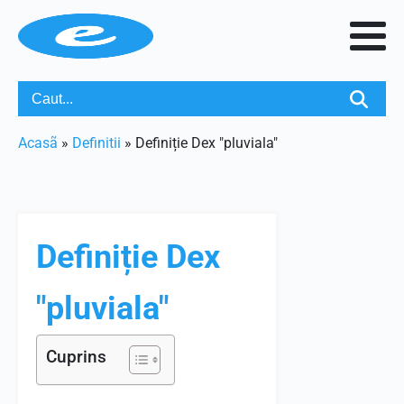
Acasã
»
Definitii
»
Definiție Dex "pluviala"
Definiție Dex
"pluviala"
Cuprins