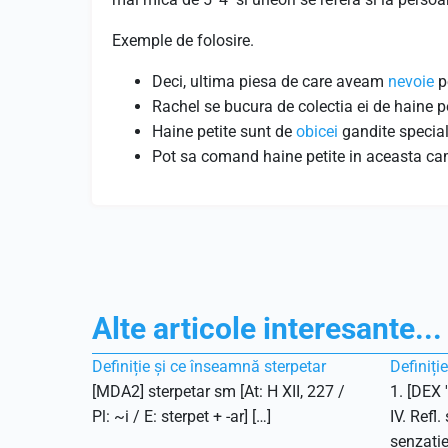
Exemple de folosire.
Deci, ultima piesa de care aveam
nevoie
p
Rachel se bucura de colectia ei de haine pe
Haine petite sunt de
obicei
gandite special
Pot sa comand haine petite in aceasta c
Alte articole interesante...
Definiție și ce înseamnă sterpetar
Definiți
[MDA2] sterpetar sm [At: H XII, 227 /
1. [DEX 
Pl: ~i / E: sterpet + -ar] […]
IV. Refl.
senzație