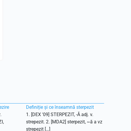
ezire
Definiție și ce înseamnă sterpezit
.
1. [DEX '09] STERPEZIT, -Ă adj. v.
I,
strepezit. 2. [MDA2] sterpezit, ~ă a vz
strepezit […]