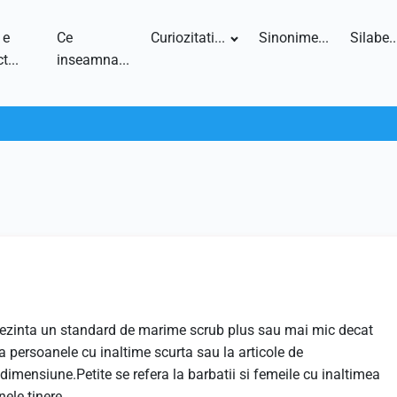
 e
Ce
Curiozitati...
Sinonime...
Silabe..
t...
inseamna...
prezinta un standard de marime scrub plus sau mai mic decat
 persoanele cu inaltime scurta sau la articole de
mensiune.Petite se refera la barbatii si femeile cu inaltimea
nele tinere.