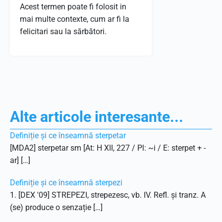
Acest termen poate fi folosit in
mai multe contexte, cum ar fi la
felicitari sau la sărbători.
Alte articole interesante...
Definiție și ce înseamnă sterpetar
[MDA2] sterpetar sm [At: H XII, 227 / Pl: ~i / E: sterpet + -
ar] […]
Definiție și ce înseamnă sterpezi
1. [DEX '09] STREPEZI, strepezesc, vb. IV. Refl. și tranz. A
(se) produce o senzație […]