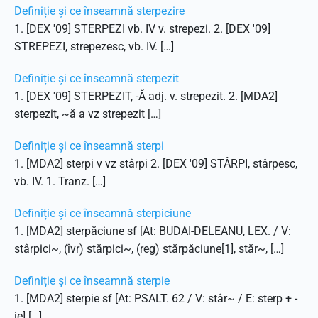
Definiție și ce înseamnă sterpezire
1. [DEX '09] STERPEZI vb. IV v. strepezi. 2. [DEX '09]
STREPEZI, strepezesc, vb. IV. […]
Definiție și ce înseamnă sterpezit
1. [DEX '09] STERPEZIT, -Ă adj. v. strepezit. 2. [MDA2]
sterpezit, ~ă a vz strepezit […]
Definiție și ce înseamnă sterpi
1. [MDA2] sterpi v vz stârpi 2. [DEX '09] STÂRPI, stârpesc,
vb. IV. 1. Tranz. […]
Definiție și ce înseamnă sterpiciune
1. [MDA2] sterpăciune sf [At: BUDAI-DELEANU, LEX. / V:
stârpici~, (îvr) stărpici~, (reg) stărpăciune[1], stăr~, […]
Definiție și ce înseamnă sterpie
1. [MDA2] sterpie sf [At: PSALT. 62 / V: stâr~ / E: sterp + -
ie] […]