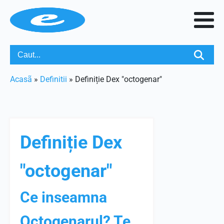
Acasã
»
Definitii
»
Definiție Dex "octogenar"
Definiție Dex
"octogenar"
Ce inseamna
Octogenarul? Te