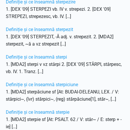
Definiție și ce înseamnă sterpezire
1. [DEX '09] STERPEZI vb. IV v. strepezi. 2. [DEX '09]
STREPEZI, strepezesc, vb. IV. […]
Definiție și ce înseamnă sterpezit
1. [DEX '09] STERPEZIT, -Ă adj. v. strepezit. 2. [MDA2]
sterpezit, ~ă a vz strepezit […]
Definiție și ce înseamnă sterpi
1. [MDA2] sterpi v vz stârpi 2. [DEX '09] STÂRPI, stârpesc,
vb. IV. 1. Tranz. […]
Definiție și ce înseamnă sterpiciune
1. [MDA2] sterpăciune sf [At: BUDAI-DELEANU, LEX. / V:
stârpici~, (îvr) stărpici~, (reg) stărpăciune[1], stăr~, […]
Definiție și ce înseamnă sterpie
1. [MDA2] sterpie sf [At: PSALT. 62 / V: stâr~ / E: sterp + -
ie] […]