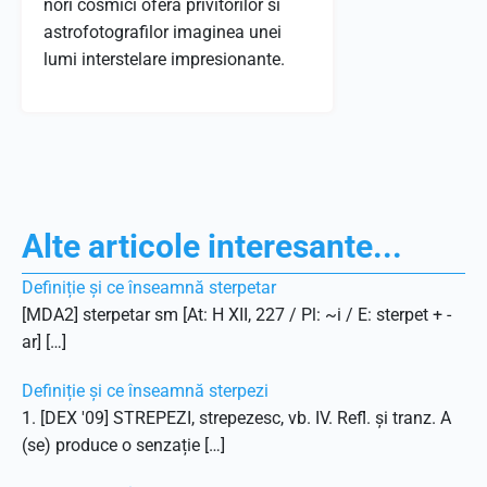
nori cosmici ofera privitorilor si
astrofotografilor imaginea unei
lumi interstelare impresionante.
Alte articole interesante...
Definiție și ce înseamnă sterpetar
[MDA2] sterpetar sm [At: H XII, 227 / Pl: ~i / E: sterpet + -
ar] […]
Definiție și ce înseamnă sterpezi
1. [DEX '09] STREPEZI, strepezesc, vb. IV. Refl. și tranz. A
(se) produce o senzație […]