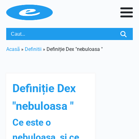
Acasã
»
Definitii
»
Definiție Dex "nebuloasa "
Definiție Dex
"nebuloasa "
Ce este o
nebuloasa, si ce