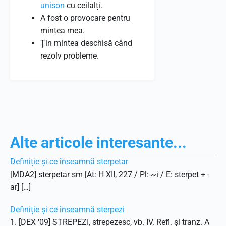
unison
cu ceilalți.
A fost o provocare pentru
mintea mea.
Țin mintea deschisă când
rezolv probleme.
Alte articole interesante...
Definiție și ce înseamnă sterpetar
[MDA2] sterpetar sm [At: H XII, 227 / Pl: ~i / E: sterpet + -
ar] […]
Definiție și ce înseamnă sterpezi
1. [DEX '09] STREPEZI, strepezesc, vb. IV. Refl. și tranz. A