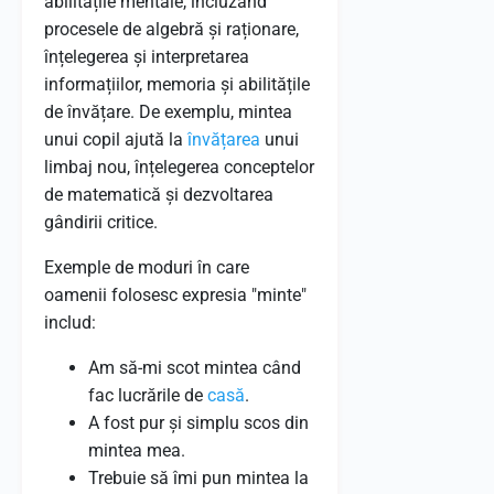
abilitățile mentale, incluzând
procesele de algebră și raționare,
înțelegerea și interpretarea
informațiilor, memoria și abilitățile
de învățare. De exemplu, mintea
unui copil ajută la
învățarea
unui
limbaj nou, înțelegerea conceptelor
de matematică și dezvoltarea
gândirii critice.
Exemple de moduri în care
oamenii folosesc expresia "minte"
includ:
Am să-mi scot mintea când
fac lucrările de
casă
.
A fost pur și simplu scos din
mintea mea.
Trebuie să îmi pun mintea la