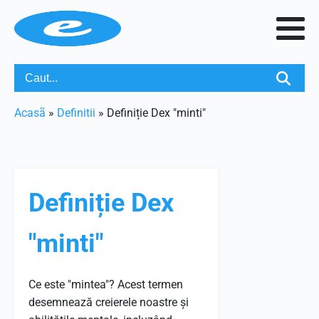
Acasã
»
Definitii
»
Definiție Dex "minti"
Definiție Dex
"minti"
Ce este "mintea"? Acest termen
desemnează creierele noastre și