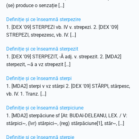
(se) produce o senzație […]
Definiție și ce înseamnă sterpezire
1. [DEX '09] STERPEZI vb. IV v. strepezi. 2. [DEX '09]
STREPEZI, strepezesc, vb. IV. […]
Definiție și ce înseamnă sterpezit
1. [DEX '09] STERPEZIT, -Ă adj. v. strepezit. 2. [MDA2]
sterpezit, ~ă a vz strepezit […]
Definiție și ce înseamnă sterpi
1. [MDA2] sterpi v vz stârpi 2. [DEX '09] STÂRPI, stârpesc,
vb. IV. 1. Tranz. […]
Definiție și ce înseamnă sterpiciune
1. [MDA2] sterpăciune sf [At: BUDAI-DELEANU, LEX. / V:
stârpici~, (îvr) stărpici~, (reg) stărpăciune[1], stăr~, […]
Definiție și ce înseamnă sterpie