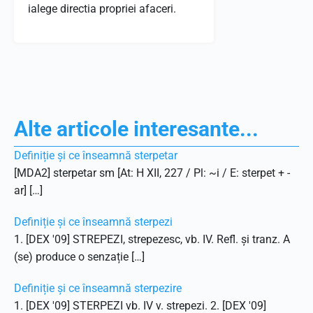
ialege directia propriei afaceri.
Alte articole interesante...
Definiție și ce înseamnă sterpetar
[MDA2] sterpetar sm [At: H XII, 227 / Pl: ~i / E: sterpet + -
ar] […]
Definiție și ce înseamnă sterpezi
1. [DEX '09] STREPEZI, strepezesc, vb. IV. Refl. și tranz. A
(se) produce o senzație […]
Definiție și ce înseamnă sterpezire
1. [DEX '09] STERPEZI vb. IV v. strepezi. 2. [DEX '09]