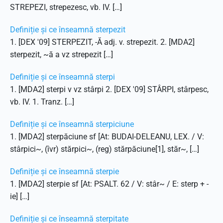
STREPEZI, strepezesc, vb. IV. […]
Definiție și ce înseamnă sterpezit
1. [DEX '09] STERPEZIT, -Ă adj. v. strepezit. 2. [MDA2]
sterpezit, ~ă a vz strepezit […]
Definiție și ce înseamnă sterpi
1. [MDA2] sterpi v vz stârpi 2. [DEX '09] STÂRPI, stârpesc,
vb. IV. 1. Tranz. […]
Definiție și ce înseamnă sterpiciune
1. [MDA2] sterpăciune sf [At: BUDAI-DELEANU, LEX. / V:
stârpici~, (îvr) stărpici~, (reg) stărpăciune[1], stăr~, […]
Definiție și ce înseamnă sterpie
1. [MDA2] sterpie sf [At: PSALT. 62 / V: stâr~ / E: sterp + -
ie] […]
Definiție și ce înseamnă sterpitate