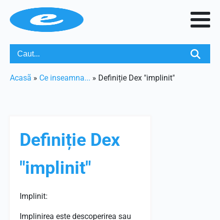
Acasã
»
Ce inseamna...
»
Definiție Dex "implinit"
Definiție Dex
"implinit"
Implinit:
Implinirea este descoperirea sau