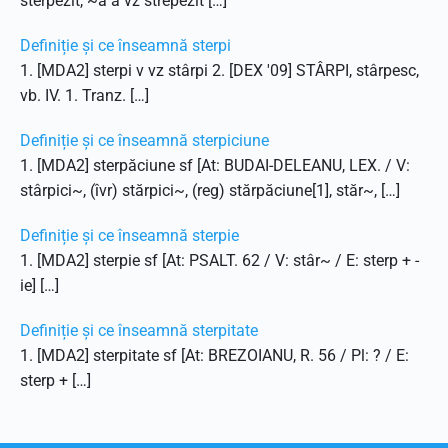
sterpezit, ~ă a vz strepezit […]
Definiție și ce înseamnă sterpi
1. [MDA2] sterpi v vz stârpi 2. [DEX '09] STÂRPI, stârpesc,
vb. IV. 1. Tranz. […]
Definiție și ce înseamnă sterpiciune
1. [MDA2] sterpăciune sf [At: BUDAI-DELEANU, LEX. / V:
stârpici~, (îvr) stărpici~, (reg) stărpăciune[1], stăr~, […]
Definiție și ce înseamnă sterpie
1. [MDA2] sterpie sf [At: PSALT. 62 / V: stâr~ / E: sterp + -
ie] […]
Definiție și ce înseamnă sterpitate
1. [MDA2] sterpitate sf [At: BREZOIANU, R. 56 / Pl: ? / E:
sterp + […]