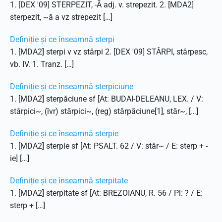
1. [DEX '09] STERPEZIT, -Ă adj. v. strepezit. 2. [MDA2]
sterpezit, ~ă a vz strepezit […]
Definiție și ce înseamnă sterpi
1. [MDA2] sterpi v vz stârpi 2. [DEX '09] STÂRPI, stârpesc,
vb. IV. 1. Tranz. […]
Definiție și ce înseamnă sterpiciune
1. [MDA2] sterpăciune sf [At: BUDAI-DELEANU, LEX. / V:
stârpici~, (îvr) stărpici~, (reg) stărpăciune[1], stăr~, […]
Definiție și ce înseamnă sterpie
1. [MDA2] sterpie sf [At: PSALT. 62 / V: stâr~ / E: sterp + -
ie] […]
Definiție și ce înseamnă sterpitate
1. [MDA2] sterpitate sf [At: BREZOIANU, R. 56 / Pl: ? / E:
sterp + […]