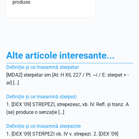
produse.
Alte articole interesante...
Definiție și ce înseamnă sterpetar
[MDA2] sterpetar sm [At: H XII, 227 / Pl: ~i / E: sterpet + -
ar] […]
Definiție și ce înseamnă sterpezi
1. [DEX '09] STREPEZI, strepezesc, vb. IV. Refl. și tranz. A
(se) produce o senzație […]
Definiție și ce înseamnă sterpezire
1. [DEX '09] STERPEZI vb. IV v. strepezi. 2. [DEX '09]