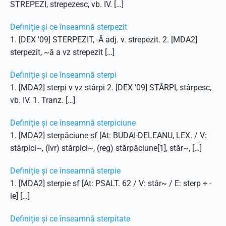
STREPEZI, strepezesc, vb. IV. […]
Definiție și ce înseamnă sterpezit
1. [DEX '09] STERPEZIT, -Ă adj. v. strepezit. 2. [MDA2]
sterpezit, ~ă a vz strepezit […]
Definiție și ce înseamnă sterpi
1. [MDA2] sterpi v vz stârpi 2. [DEX '09] STÂRPI, stârpesc,
vb. IV. 1. Tranz. […]
Definiție și ce înseamnă sterpiciune
1. [MDA2] sterpăciune sf [At: BUDAI-DELEANU, LEX. / V:
stârpici~, (îvr) stărpici~, (reg) stărpăciune[1], stăr~, […]
Definiție și ce înseamnă sterpie
1. [MDA2] sterpie sf [At: PSALT. 62 / V: stâr~ / E: sterp + -
ie] […]
Definiție și ce înseamnă sterpitate