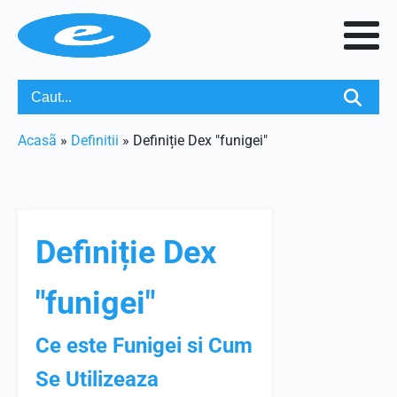
Acasã
»
Definitii
»
Definiție Dex "funigei"
Definiție Dex
"funigei"
Ce este Funigei si Cum
Se Utilizeaza