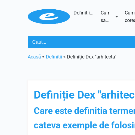
Definitii...
Cum
Cum
sa...
corec
Acasã
»
Definitii
»
Definiție Dex "arhitecta"
Definiție Dex "arhitec
Care este definitia terme
cateva exemple de folosi