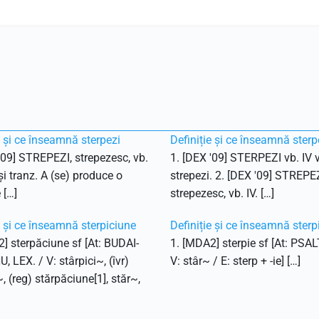
e și ce înseamnă sterpezi
Definiție și ce înseamnă sterp
'09] STREPEZI, strepezesc, vb.
1. [DEX '09] STERPEZI vb. IV v
 și tranz. A (se) produce o
strepezi. 2. [DEX '09] STREPEZ
 […]
strepezesc, vb. IV. […]
e și ce înseamnă sterpiciune
Definiție și ce înseamnă sterp
] sterpăciune sf [At: BUDAI-
1. [MDA2] sterpie sf [At: PSAL
 LEX. / V: stârpici~, (îvr)
V: stâr~ / E: sterp + -ie] […]
~, (reg) stărpăciune[1], stăr~,