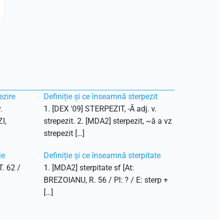
ezire
Definiție și ce înseamnă sterpezit
.
1. [DEX '09] STERPEZIT, -Ă adj. v.
I,
strepezit. 2. [MDA2] sterpezit, ~ă a vz
strepezit […]
ie
Definiție și ce înseamnă sterpitate
T. 62 /
1. [MDA2] sterpitate sf [At:
BREZOIANU, R. 56 / Pl: ? / E: sterp +
[…]