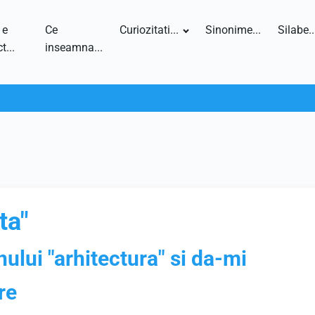
 e
Ce
Curiozitati...
Sinonime...
Silabe..
t...
inseamna...
ta"
nului "arhitectura" si da-mi
re