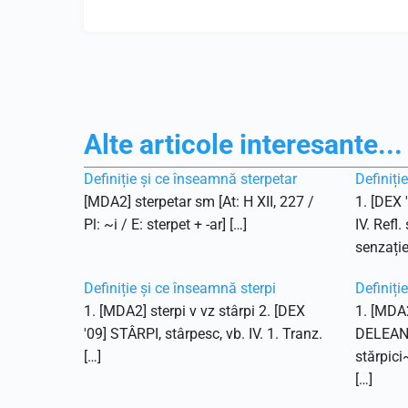
Alte articole interesante...
Definiție și ce înseamnă sterpetar
Definiți
[MDA2] sterpetar sm [At: H XII, 227 /
1. [DEX 
Pl: ~i / E: sterpet + -ar] […]
IV. Refl.
senzație
Definiție și ce înseamnă sterpi
Definiți
1. [MDA2] sterpi v vz stârpi 2. [DEX
1. [MDA2
'09] STÂRPI, stârpesc, vb. IV. 1. Tranz.
DELEANU,
[…]
stărpici
[…]