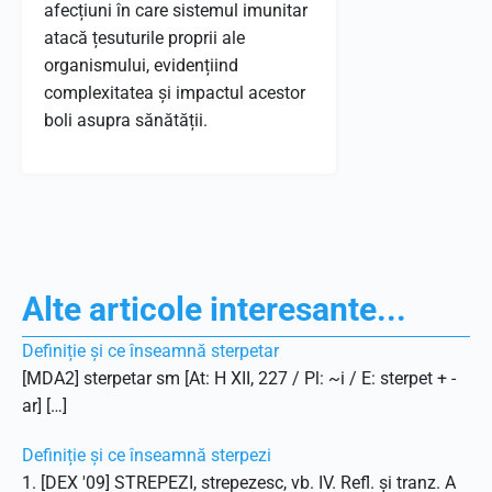
afecțiuni în care sistemul imunitar
atacă țesuturile proprii ale
organismului, evidențiind
complexitatea și impactul acestor
boli asupra sănătății.
Alte articole interesante...
Definiție și ce înseamnă sterpetar
[MDA2] sterpetar sm [At: H XII, 227 / Pl: ~i / E: sterpet + -
ar] […]
Definiție și ce înseamnă sterpezi
1. [DEX '09] STREPEZI, strepezesc, vb. IV. Refl. și tranz. A