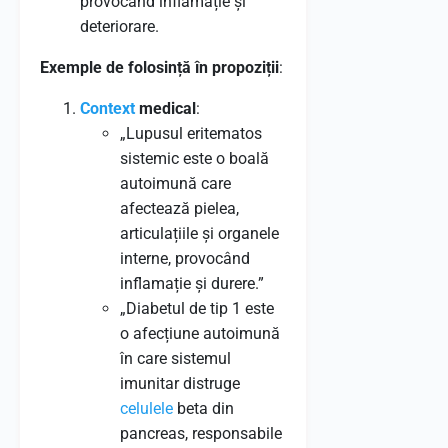
provocând inflamație și
deteriorare.
Exemple de folosință în propoziții
:
Context
medical
:
„Lupusul eritematos
sistemic este o boală
autoimună care
afectează pielea,
articulațiile și organele
interne, provocând
inflamație și durere.”
„Diabetul de tip 1 este
o afecțiune autoimună
în care sistemul
imunitar distruge
celulele
beta din
pancreas, responsabile