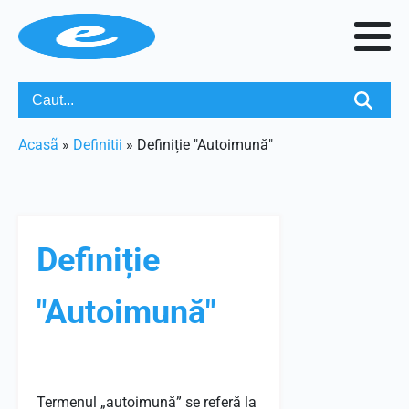
Acasã
»
Definitii
»
Definiție "Autoimună"
Definiție
"Autoimună"
Termenul „autoimună” se referă la