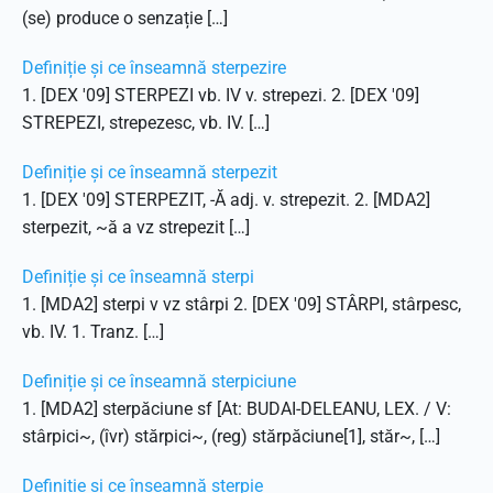
(se) produce o senzație […]
Definiție și ce înseamnă sterpezire
1. [DEX '09] STERPEZI vb. IV v. strepezi. 2. [DEX '09]
STREPEZI, strepezesc, vb. IV. […]
Definiție și ce înseamnă sterpezit
1. [DEX '09] STERPEZIT, -Ă adj. v. strepezit. 2. [MDA2]
sterpezit, ~ă a vz strepezit […]
Definiție și ce înseamnă sterpi
1. [MDA2] sterpi v vz stârpi 2. [DEX '09] STÂRPI, stârpesc,
vb. IV. 1. Tranz. […]
Definiție și ce înseamnă sterpiciune
1. [MDA2] sterpăciune sf [At: BUDAI-DELEANU, LEX. / V:
stârpici~, (îvr) stărpici~, (reg) stărpăciune[1], stăr~, […]
Definiție și ce înseamnă sterpie