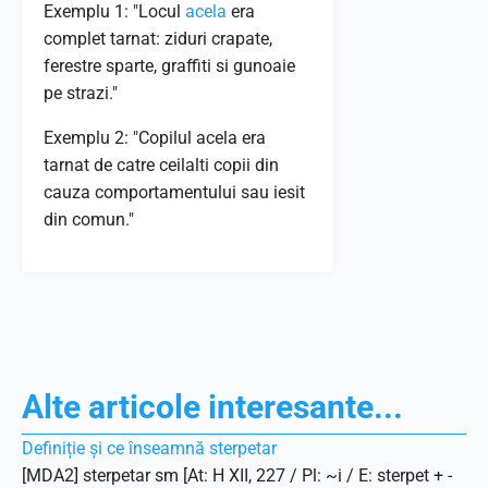
Exemplu 1: "Locul
acela
era
complet tarnat: ziduri crapate,
ferestre sparte, graffiti si gunoaie
pe strazi."
Exemplu 2: "Copilul acela era
tarnat de catre ceilalti copii din
cauza comportamentului sau iesit
din comun."
Alte articole interesante...
Definiție și ce înseamnă sterpetar
[MDA2] sterpetar sm [At: H XII, 227 / Pl: ~i / E: sterpet + -