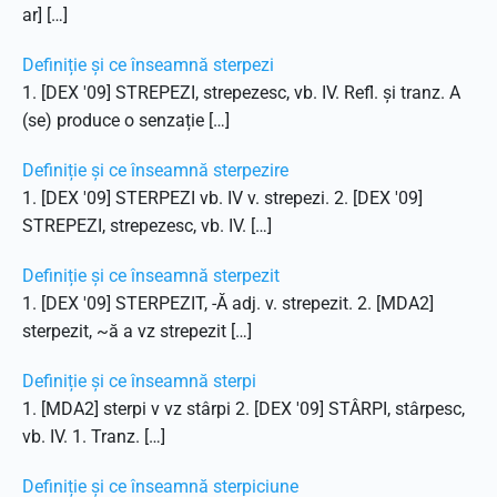
ar] […]
Definiție și ce înseamnă sterpezi
1. [DEX '09] STREPEZI, strepezesc, vb. IV. Refl. și tranz. A
(se) produce o senzație […]
Definiție și ce înseamnă sterpezire
1. [DEX '09] STERPEZI vb. IV v. strepezi. 2. [DEX '09]
STREPEZI, strepezesc, vb. IV. […]
Definiție și ce înseamnă sterpezit
1. [DEX '09] STERPEZIT, -Ă adj. v. strepezit. 2. [MDA2]
sterpezit, ~ă a vz strepezit […]
Definiție și ce înseamnă sterpi
1. [MDA2] sterpi v vz stârpi 2. [DEX '09] STÂRPI, stârpesc,
vb. IV. 1. Tranz. […]
Definiție și ce înseamnă sterpiciune