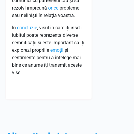
comunici cu partenerul tău și să
rezolvi împreună
orice
probleme
sau neliniști în relația voastră.
În
concluzie
, visul în care îți inseli
iubitul poate reprezenta diverse
semnificații și este important să îți
explorezi propriile
emoții
și
sentimente pentru a înțelege mai
bine ce anume îți transmit aceste
vise.