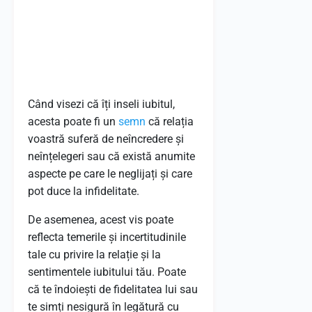
Când visezi că îți inseli iubitul,
acesta poate fi un
semn
că relația
voastră suferă de neîncredere și
neînțelegeri sau că există anumite
aspecte pe care le neglijați și care
pot duce la infidelitate.
De asemenea, acest vis poate
reflecta temerile și incertitudinile
tale cu privire la relație și la
sentimentele iubitului tău. Poate
că te îndoiești de fidelitatea lui sau
te simți nesigură în legătură cu