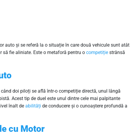
r auto și se referă la o situație în care două vehicule sunt atât
ar să fie aliniate. Este o metaforă pentru o
competiție
strânsă
Auto
când doi piloți se află într-o competiție directă, unul lângă
pistă. Acest tip de duel este unul dintre cele mai palpitante
ivel înalt de
abilități
de conducere și o cunoaștere profundă a
ile cu Motor