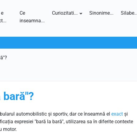
 e
Ce
Curiozitati...
Sinonime...
Silabe..
t...
inseamna...
ră"?
 bară"?
abularul automobilistic și sportiv, dar ce înseamnă el
exact
și
ația expresiei "bară la bară", utilizarea sa în diferite contexte
cu motor.