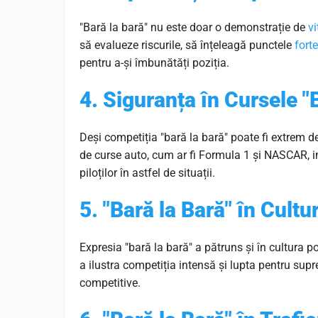
"Bară la bară" nu este doar o demonstrație de
vi
să evalueze riscurile, să înțeleagă punctele
forte
pentru a-și îmbunătăți poziția.
4. Siguranța în Cursele "
Deși competiția "bară la bară" poate fi extrem de
de curse auto, cum ar fi Formula 1 și NASCAR, i
piloților în astfel de situații.
5. "Bară la Bară" în Cult
Expresia "bară la bară" a pătruns și în cultura pop
a ilustra competiția intensă și lupta pentru supre
competitive.