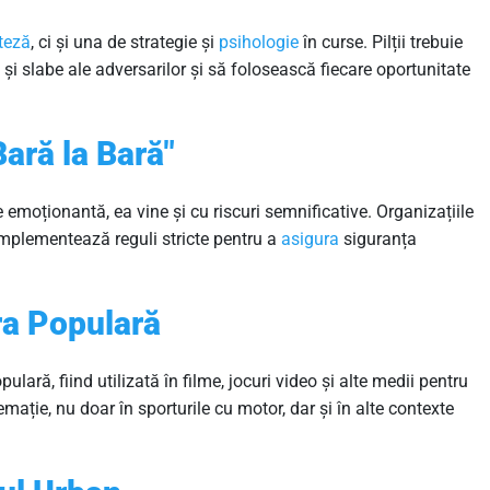
teză
, ci și una de strategie și
psihologie
în curse. Pilții trebuie
și slabe ale adversarilor și să folosească fiecare oportunitate
Bară la Bară"
 emoționantă, ea vine și cu riscuri semnificative. Organizațiile
mplementează reguli stricte pentru a
asigura
siguranța
ura Populară
ulară, fiind utilizată în filme, jocuri video și alte medii pentru
mație, nu doar în sporturile cu motor, dar și în alte contexte