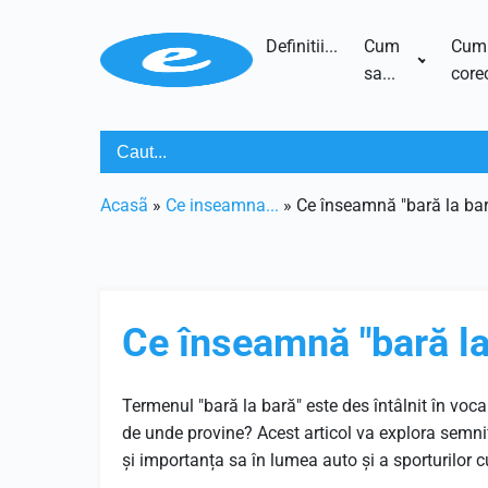
Definitii...
Cum
Cum
sa...
corec
Acasã
»
Ce inseamna...
»
Ce înseamnă "bară la ba
Ce înseamnă "bară la
Termenul "bară la bară" este des întâlnit în voc
de unde provine? Acest articol va explora semnific
și importanța sa în lumea auto și a sporturilor 