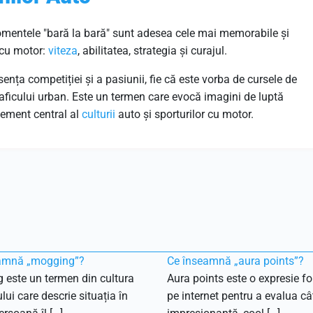
omentele "bară la bară" sunt adesea cele mai memorabile și
 cu motor:
viteza
, abilitatea, strategia și curajul.
ența competiției și a pasiunii, fie că este vorba de cursele de
traficului urban. Este un termen care evocă imagini de luptă
element central al
culturii
auto și sporturilor cu motor.
amnă „mogging”?
Ce înseamnă „aura points”?
 este un termen din cultura
Aura points este o expresie fo
ului care descrie situația în
pe internet pentru a evalua câ