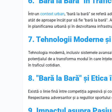
6. "Bară la Bară" în Trafi
Într-un
context
urban
, "bară la bară" se referă a
atât de aproape încât par să fie "bară la bară". Ac
în planificarea urbană și în dezvoltarea infrastru
7. Tehnologii Moderne și
Tehnologia modernă, inclusiv sistemele avansate
potențialul de a transforma modul în care înțeleg
în traficul cotidian.
8. "Bară la Bară" și Etica
Există o linie fină între competiția agresivă și 
Respectarea adversarilor și a regulilor sportului
9. Impactul asupra Pasiu