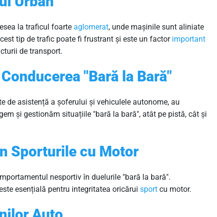
cul Urban
desea la traficul foarte
aglomerat
, unde mașinile sunt aliniate
est tip de trafic poate fi frustrant și este un factor
important
cturii de transport.
 Conducerea "Bară la Bară"
 de asistență a șoferului și vehiculele autonome, au
em și gestionăm situațiile "bară la bară", atât pe pistă, cât și
 în Sporturile cu Motor
comportamentul nesportiv în duelurile "bară la bară".
 este esențială pentru integritatea oricărui
sport
cu motor.
nilor Auto