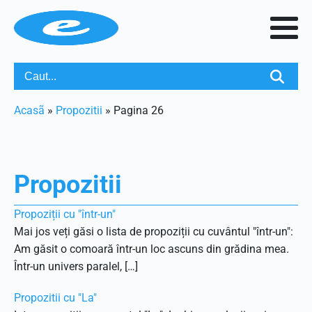
Acasã
»
Propozitii
»
Pagina 26
Propozitii
Propoziții cu "într-un"
Mai jos veți găsi o lista de propoziții cu cuvântul "într-un":
Am găsit o comoară într-un loc ascuns din grădina mea.
Într-un univers paralel, […]
Propozitii cu "La"