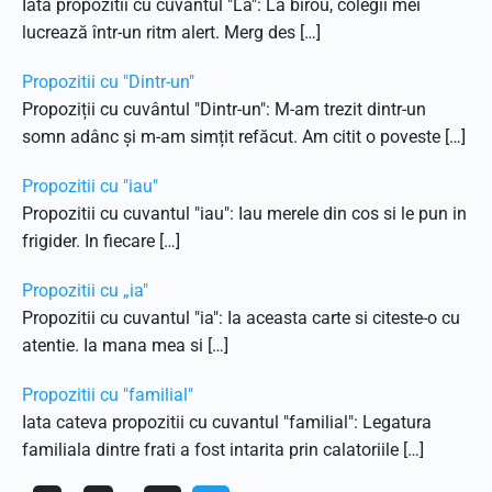
Iata propozitii cu cuvantul "La": La birou, colegii mei
lucrează într-un ritm alert. Merg des […]
Propozitii cu "Dintr-un"
Propoziții cu cuvântul "Dintr-un": M-am trezit dintr-un
somn adânc și m-am simțit refăcut. Am citit o poveste […]
Propozitii cu "iau"
Propozitii cu cuvantul "iau": Iau merele din cos si le pun in
frigider. In fiecare […]
Propozitii cu „ia"
Propozitii cu cuvantul "ia": Ia aceasta carte si citeste-o cu
atentie. Ia mana mea si […]
Propozitii cu "familial"
Iata cateva propozitii cu cuvantul "familial": Legatura
familiala dintre frati a fost intarita prin calatoriile […]