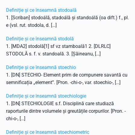
Definiție și ce înseamnă stodoală
1. [Scriban] stodoálă, stadoálă și standoálă (oa dift.) f., pl.
e (vsl. rut. stodola, d. […]
Definiție și ce înseamnă stodolă
1. [MDA2] stodolă[1] sf vz stamboală1 2. [DLRLC]
STODOLĂ s. f. v. standoală. 3. [Șăineanu, […]
Definiție și ce înseamnă stoechio
1. [DN] STECHIO- Element prim de compunere savantă cu
semnificația „element”. [Pron. -chi-o-, var. stoechio-, […]
Definiție și ce înseamnă stoechiologie
1. [DN] STECHIOLOGIE s.f. Disciplină care studiază
raporturile dintre volumele și greutățile corpurilor. [Pron. -
chi-o-, […]
Definiție și ce înseamnă stoechiometric