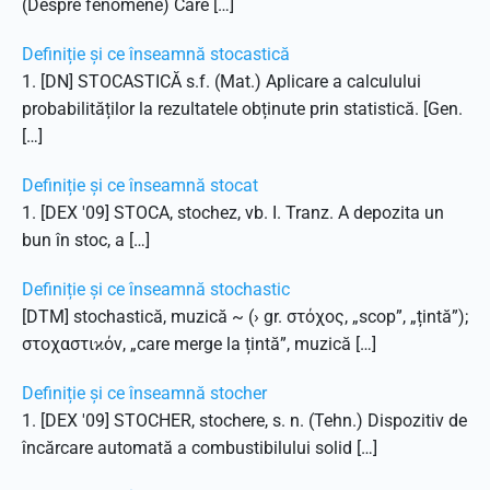
(Despre fenomene) Care […]
Definiție și ce înseamnă stocastică
1. [DN] STOCASTICĂ s.f. (Mat.) Aplicare a calculului
probabilităților la rezultatele obținute prin statistică. [Gen.
[…]
Definiție și ce înseamnă stocat
1. [DEX '09] STOCA, stochez, vb. I. Tranz. A depozita un
bun în stoc, a […]
Definiție și ce înseamnă stochastic
[DTM] stochastică, muzică ~ (› gr. στόχος, „scop”, „țintă”);
στοχαστιϰόν, „care merge la țintă”, muzică […]
Definiție și ce înseamnă stocher
1. [DEX '09] STOCHER, stochere, s. n. (Tehn.) Dispozitiv de
încărcare automată a combustibilului solid […]