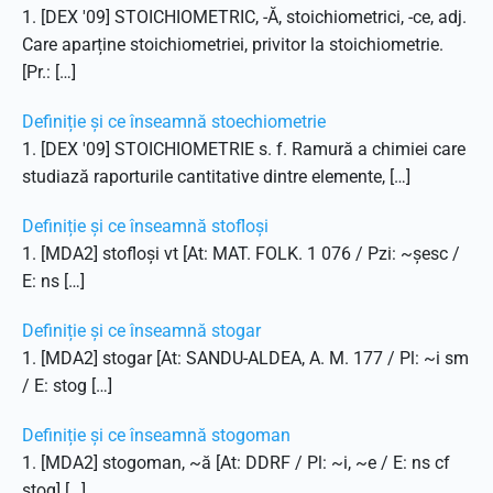
1. [DEX '09] STOICHIOMETRIC, -Ă, stoichiometrici, -ce, adj.
Care aparține stoichiometriei, privitor la stoichiometrie.
[Pr.: […]
Definiție și ce înseamnă stoechiometrie
1. [DEX '09] STOICHIOMETRIE s. f. Ramură a chimiei care
studiază raporturile cantitative dintre elemente, […]
Definiție și ce înseamnă stofloși
1. [MDA2] stofloși vt [At: MAT. FOLK. 1 076 / Pzi: ~șesc /
E: ns […]
Definiție și ce înseamnă stogar
1. [MDA2] stogar [At: SANDU-ALDEA, A. M. 177 / Pl: ~i sm
/ E: stog […]
Definiție și ce înseamnă stogoman
1. [MDA2] stogoman, ~ă [At: DDRF / Pl: ~i, ~e / E: ns cf
stog] […]