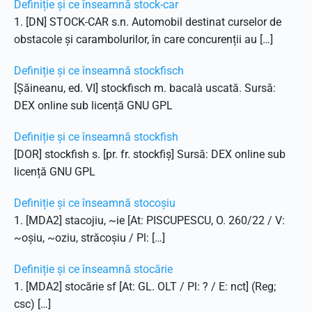
Definiție și ce înseamnă stock-car
1. [DN] STOCK-CAR s.n. Automobil destinat curselor de
obstacole și carambolurilor, în care concurenții au […]
Definiție și ce înseamnă stockfisch
[Șăineanu, ed. VI] stockfisch m. bacalà uscată. Sursă:
DEX online sub licență GNU GPL
Definiție și ce înseamnă stockfish
[DOR] stockfish s. [pr. fr. stockfiș] Sursă: DEX online sub
licență GNU GPL
Definiție și ce înseamnă stocoșiu
1. [MDA2] stacojiu, ~ie [At: PISCUPESCU, O. 260/22 / V:
~oșiu, ~oziu, străcoșiu / Pl: […]
Definiție și ce înseamnă stocărie
1. [MDA2] stocărie sf [At: GL. OLT / Pl: ? / E: nct] (Reg;
csc) […]