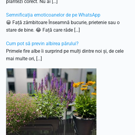
plantezi corect. Nu ai […]
Semnificația emoticoanelor de pe WhatsApp
😀 Față zâmbitoare Înseamnă bucurie, prietenie sau o
stare de bine. 😂 Față care râde […]
Cum pot să previn albirea părului?
Primele fire albe îi surprind pe mulți dintre noi și, de cele
mai multe ori, […]