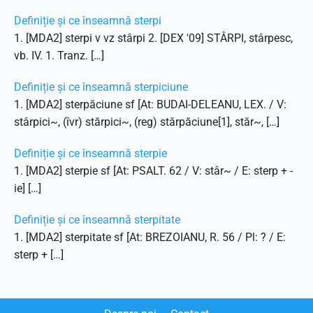
Definiție și ce înseamnă sterpi
1. [MDA2] sterpi v vz stârpi 2. [DEX '09] STÂRPI, stârpesc,
vb. IV. 1. Tranz. […]
Definiție și ce înseamnă sterpiciune
1. [MDA2] sterpăciune sf [At: BUDAI-DELEANU, LEX. / V:
stârpici~, (îvr) stărpici~, (reg) stărpăciune[1], stăr~, […]
Definiție și ce înseamnă sterpie
1. [MDA2] sterpie sf [At: PSALT. 62 / V: stâr~ / E: sterp + -
ie] […]
Definiție și ce înseamnă sterpitate
1. [MDA2] sterpitate sf [At: BREZOIANU, R. 56 / Pl: ? / E:
sterp + […]