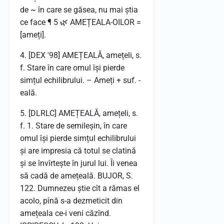
de ~ în care se găsea, nu mai știa
ce face ¶ 5 🌿 AMEȚEALA-OILOR =
[ameți].
4. [DEX '98] AMEȚEALĂ, amețeli, s.
f. Stare în care omul își pierde
simțul echilibrului. – Ameți + suf. -
eală.
5. [DLRLC] AMEȚEALĂ, amețeli, s.
f. 1. Stare de semileșin, în care
omul își pierde simțul echilibrului
și are impresia că totul se clatină
și se învîrtește în jurul lui. Îi venea
să cadă de amețeală. BUJOR, S.
122. Dumnezeu știe cît a rămas el
acolo, pînă s-a dezmeticit din
amețeala ce-i veni căzînd.