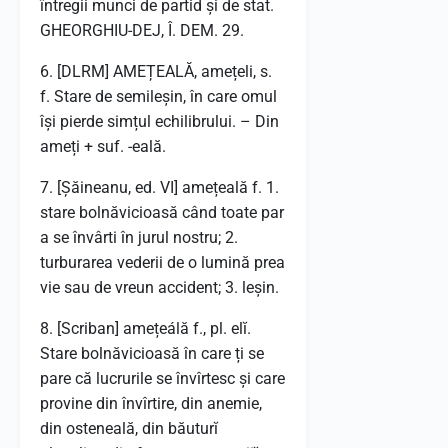
întregii munci de partid și de stat.
GHEORGHIU-DEJ, Î. DEM. 29.
6. [DLRM] AMEȚEALĂ, amețeli, s.
f. Stare de semileșin, în care omul
își pierde simțul echilibrului. – Din
ameți + suf. -eală.
7. [Șăineanu, ed. VI] amețeală f. 1.
stare bolnăvicioasă când toate par
a se învârti în jurul nostru; 2.
turburarea vederii de o lumină prea
vie sau de vreun accident; 3. leșin.
8. [Scriban] amețeálă f., pl. elĭ.
Stare bolnăvicioasă în care ți se
pare că lucrurile se învîrtesc și care
provine din învîrtire, din anemie,
din osteneală, din băuturĭ