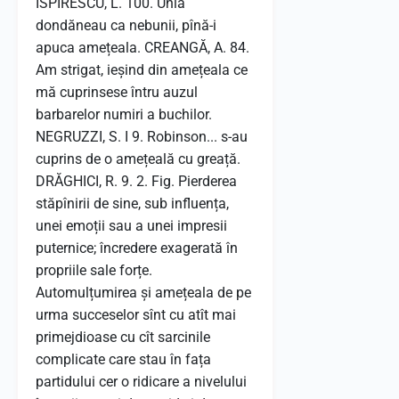
ISPIRESCU, L. 100. Unia
dondăneau ca nebunii, pînă-i
apuca amețeala. CREANGĂ, A. 84.
Am strigat, ieșind din amețeala ce
mă cuprinsese întru auzul
barbarelor numiri a buchilor.
NEGRUZZI, S. I 9. Robinson... s-au
cuprins de o amețeală cu greață.
DRĂGHICI, R. 9. 2. Fig. Pierderea
stăpînirii de sine, sub influența,
unei emoții sau a unei impresii
puternice; încredere exagerată în
propriile sale forțe.
Automulțumirea și amețeala de pe
urma succeselor sînt cu atît mai
primejdioase cu cît sarcinile
complicate care stau în fața
partidului cer o ridicare a nivelului