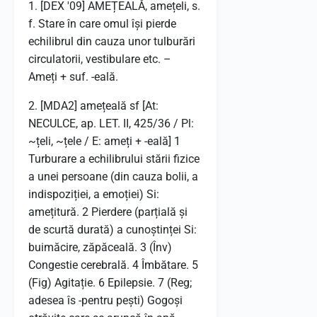
1. [DEX '09] AMEȚEALĂ, amețeli, s.
f. Stare în care omul își pierde
echilibrul din cauza unor tulburări
circulatorii, vestibulare etc. –
Ameți + suf. -eală.
2. [MDA2] amețeală sf [At:
NECULCE, ap. LET. II, 425/36 / Pl:
~țeli, ~țele / E: ameți + -eală] 1
Turburare a echilibrului stării fizice
a unei persoane (din cauza bolii, a
indispoziției, a emoției) Si:
amețitură. 2 Pierdere (parțială și
de scurtă durată) a cunoștinței Si:
buimăcire, zăpăceală. 3 (Înv)
Congestie cerebrală. 4 Îmbătare. 5
(Fig) Agitație. 6 Epilepsie. 7 (Reg;
adesea îs -pentru pești) Gogoși