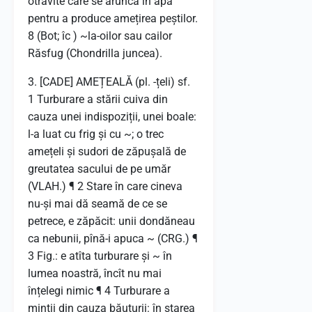
otrăvite care se aruncă în apă
pentru a produce amețirea peștilor.
8 (Bot; îc ) ~la-oilor sau cailor
Răsfug (Chondrilla juncea).
3. [CADE] AMEȚEALĂ (pl. -țeli) sf.
1 Turburare a stării cuiva din
cauza unei indispoziții, unei boale:
l-a luat cu frig și cu ~; o trec
amețeli și sudori de zăpușală de
greutatea sacului de pe umăr
(VLAH.) ¶ 2 Stare în care cineva
nu-și mai dă seamă de ce se
petrece, e zăpăcit: unii dondăneau
ca nebunii, pînă-i apuca ~ (CRG.) ¶
3 Fig.: e atîta turburare și ~ în
lumea noastră, încît nu mai
înțelegi nimic ¶ 4 Turburare a
minții din cauza băuturii: în starea