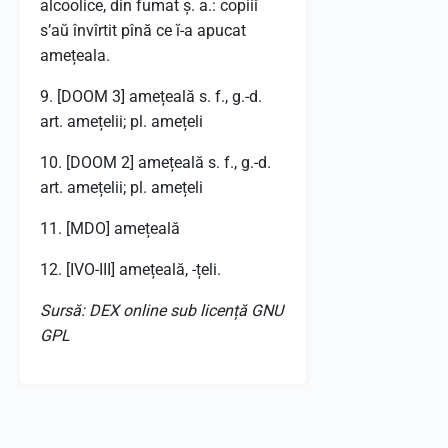
alcoolice, din fumat ș. a.: copiiĭ
s’aŭ învîrtit pînă ce ĭ-a apucat
amețeala.
9. [DOOM 3] amețeală s. f., g.-d.
art. amețelii; pl. amețeli
10. [DOOM 2] amețeală s. f., g.-d.
art. amețelii; pl. amețeli
11. [MDO] amețeală
12. [IVO-III] amețeală, -țeli.
Sursă: DEX online sub licență GNU
GPL