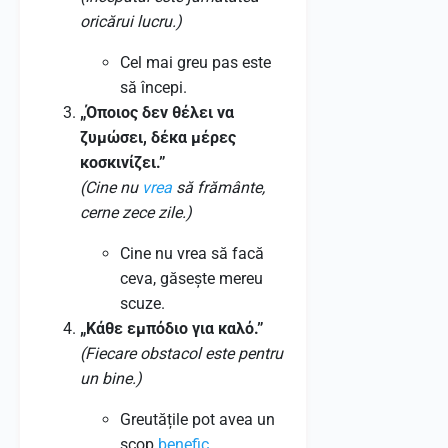
oricărui lucru.)
Cel mai greu pas este
să începi.
„Όποιος δεν θέλει να
ζυμώσει, δέκα μέρες
κοσκινίζει.”
(Cine nu
vrea
să frământe,
cerne zece zile.)
Cine nu vrea să facă
ceva, găsește mereu
scuze.
„Κάθε εμπόδιο για καλό.”
(Fiecare obstacol este pentru
un bine.)
Greutățile pot avea un
scop
benefic
.