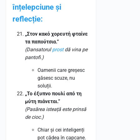
înțelepciune și
reflecție:
„Στον κακό χορευτή φταίνε
τα παπούτσια.”
(Dansatorul
prost
dă vina pe
pantofi.)
Oamenii care greșesc
găsesc scuze, nu
soluții.
„Το έξυπνο πουλί από τη
μύτη πιάνεται.”
(Pasărea isteață este prinsă
de cioc.)
Chiar și cei inteligenți
pot cădea în capcane.