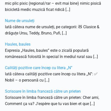
mic plic pixic (regional/rar – evit mai bine) nimic pisică
bicicletă medic muzică ficat ridică […]
Nume de ursuleți
Iată câteva nume de ursuleți, pe categorii: 🧸 Clasice &
drăguțe Ursu, Teddy, Bruno, Pufi, […]
Haules, baules
Expresia „Haules, baules” este o zicală populară
românească folosită în special în mediul rural sau […]
Calități pozitive care încep cu litera „N”
Iată câteva calități pozitive care încep cu litera „N”: ✅
Nobil – o persoană cu […]
Scrisoare în limba franceză către un prieten
Scrisoare în limba franceză către un prieten: Cher ami,
Comment ça va? J'espère que tu vas bien et que […]