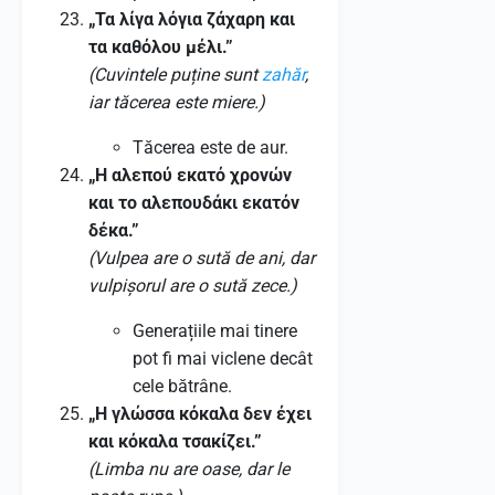
„Τα λίγα λόγια ζάχαρη και
τα καθόλου μέλι.”
(Cuvintele puține sunt
zahăr
,
iar tăcerea este miere.)
Tăcerea este de aur.
„Η αλεπού εκατό χρονών
και το αλεπουδάκι εκατόν
δέκα.”
(Vulpea are o sută de ani, dar
vulpișorul are o sută zece.)
Generațiile mai tinere
pot fi mai viclene decât
cele bătrâne.
„Η γλώσσα κόκαλα δεν έχει
και κόκαλα τσακίζει.”
(Limba nu are oase, dar le