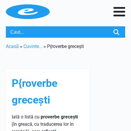
Acasã
»
Cuvinte...
»
P{roverbe grecești
P{roverbe
grecești
Iată o listă cu
proverbe grecești
(în greacă, cu traducerea lor în