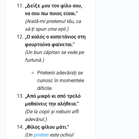
„Δείξε μου τον φίλο σου,
να σου πω ποιος είσαι.”
(Arată-mi prietenul tău, ca
să-ți spun cine ești.)
„Ο καλός ο καπετάνιος στη
φουρτούνα φαίνεται.”
(Un bun căpitan se vede pe
furtună.)
Prietenii adevărați se
cunosc în momentele
dificile.
„Από μικρό κι από τρελό
μαθαίνεις την αλήθεια.”
(De la copii și nebuni afli
adevărul.)
„Φίλος φίλου μάτι.”
(Un
prieten
este ochiul