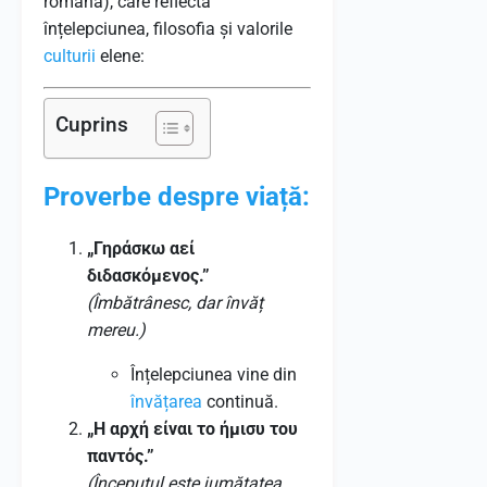
română), care reflectă
înțelepciunea, filosofia și valorile
culturii
elene:
Cuprins
Proverbe despre viață:
„Γηράσκω αεί
διδασκόμενος.”
(Îmbătrânesc, dar învăț
mereu.)
Înțelepciunea vine din
învățarea
continuă.
„Η αρχή είναι το ήμισυ του
παντός.”
(Începutul este jumătatea