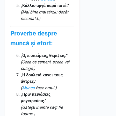
„Κάλλιο αργά παρά ποτέ.”
(Mai bine mai târziu decât
niciodată.)
Proverbe despre
muncă și efort:
„Ό,τι σπείρεις, θερίζεις.”
(Ceea ce semeni, aceea vei
culege.)
„Η δουλειά κάνει τους
άντρες.”
(
Munca
face omul.)
„Πριν πεινάσεις,
μαγειρεύεις.”
(Gătești înainte să-ți fie
foame.)