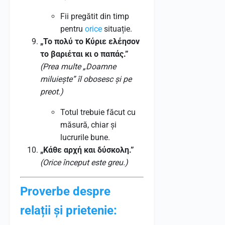
Fii pregătit din timp
pentru
orice
situație.
„Το πολύ το Κύριε ελέησον
το βαριέται κι ο παπάς.”
(Prea multe „Doamne
miluiește” îl obosesc și pe
preot.)
Totul trebuie făcut cu
măsură, chiar și
lucrurile bune.
„Κάθε αρχή και δύσκολη.”
(Orice început este greu.)
Proverbe despre
relații și prietenie: