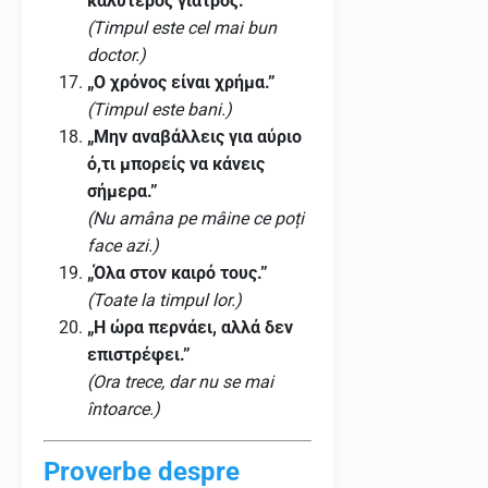
καλύτερος γιατρός.”
(Timpul este cel mai bun
doctor.)
„Ο χρόνος είναι χρήμα.”
(Timpul este bani.)
„Μην αναβάλλεις για αύριο
ό,τι μπορείς να κάνεις
σήμερα.”
(Nu amâna pe mâine ce poți
face azi.)
„Όλα στον καιρό τους.”
(Toate la timpul lor.)
„Η ώρα περνάει, αλλά δεν
επιστρέφει.”
(Ora trece, dar nu se mai
întoarce.)
Proverbe despre