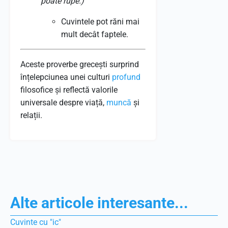
poate rupe.)
Cuvintele pot răni mai
mult decât faptele.
Aceste proverbe grecești surprind
înțelepciunea unei culturi
profund
filosofice și reflectă valorile
universale despre viață,
muncă
și
relații.
Alte articole interesante...
Cuvinte cu "ic"